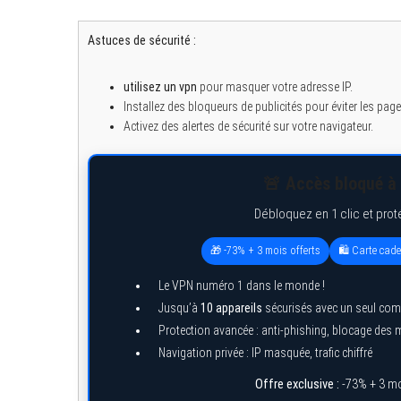
Astuces de sécurité :
utilisez un vpn
pour masquer votre adresse IP.
S
e
Installez des bloqueurs de publicités pour éviter les pa
a
Activez des alertes de sécurité sur votre navigateur.
r
c
h
f
🚨 Accès bloqué à 
o
r
Débloquez en 1 clic et prot
:
🎁 -73% + 3 mois offerts
🛍️ Carte cad
Le VPN numéro 1 dans le monde !
Jusqu’à
10 appareils
sécurisés avec un seul com
Protection avancée : anti-phishing, blocage des
Navigation privée : IP masquée, trafic chiffré
Offre exclusive :
-73% + 3 mo