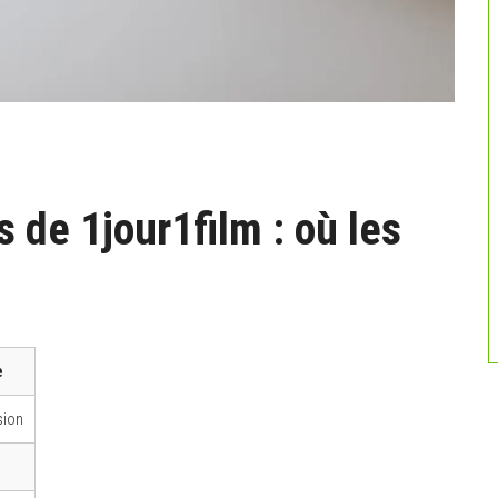
 de 1jour1film : où les
e
sion