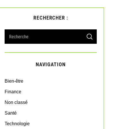
RECHERCHER :
S
S
e
E
A
a
R
r
C
H
c
NAVIGATION
h
f
o
Bien-être
r
:
Finance
Non classé
Santé
Technologie