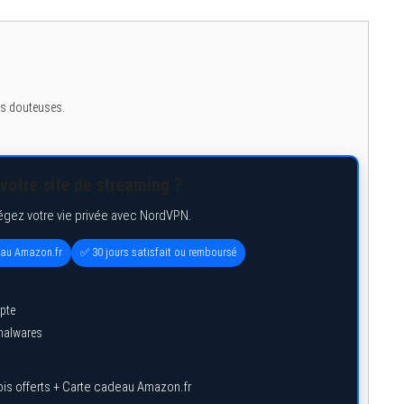
ges douteuses.
votre site de streaming ?
égez votre vie privée avec NordVPN.
eau Amazon.fr
✅ 30 jours satisfait ou remboursé
pte
 malwares
is offerts + Carte cadeau Amazon.fr