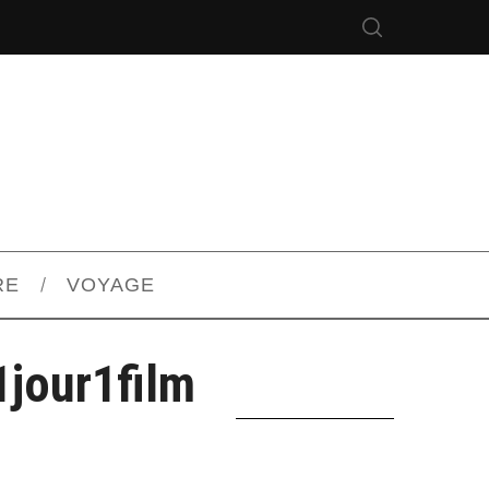
RE
VOYAGE
1jour1film