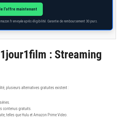
de l’offre maintenant
Amazon.fr envoyée après éligibilité. Garantie de remboursement 30 jours.
 1jour1film : Streaming
é, plusieurs alternatives gratuites existent :
séries.
s contenus gratuits.
ite, telles que Hulu et Amazon Prime Video.