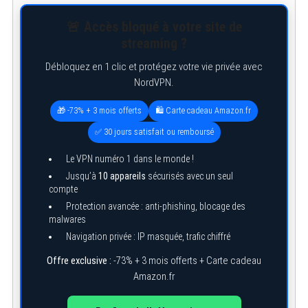
🚨 Accès bloqué à votre site de
streaming ?
Débloquez en 1 clic et protégez votre vie privée avec
NordVPN.
🎁 -73% + 3 mois offerts
🛍️ Carte cadeau Amazon.fr
✅ 30 jours satisfait ou remboursé
Le VPN numéro 1 dans le monde !
Jusqu’à
10 appareils
sécurisés avec un seul
compte
S
e
Protection avancée : anti-phishing, blocage des
a
malwares
r
Navigation privée : IP masquée, trafic chiffré
c
h
Offre exclusive :
-73% + 3 mois offerts + Carte cadeau
f
o
Amazon.fr
r
: