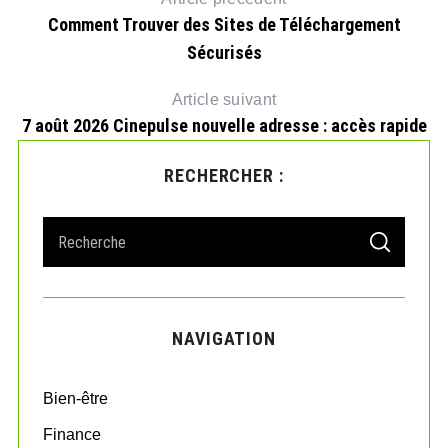
Comment Trouver des Sites de Téléchargement
Sécurisés
Article suivant
7 août 2026 Cinepulse nouvelle adresse : accès rapide
RECHERCHER :
A
S
S
e
E
A
a
R
r
C
H
c
NAVIGATION
h
f
o
Bien-être
r
:
Finance