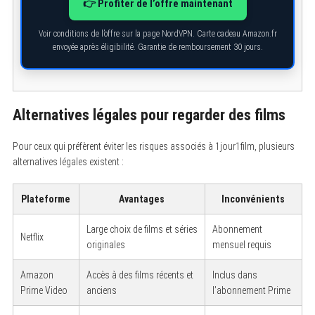
👉 Profiter de l’offre maintenant
Voir conditions de l’offre sur la page NordVPN. Carte cadeau Amazon.fr
envoyée après éligibilité. Garantie de remboursement 30 jours.
Alternatives légales pour regarder des films
Pour ceux qui préfèrent éviter les risques associés à 1jour1film, plusieurs
alternatives légales existent :
Plateforme
Avantages
Inconvénients
Large choix de films et séries
Abonnement
Netflix
originales
mensuel requis
Amazon
Accès à des films récents et
Inclus dans
Prime Video
anciens
l’abonnement Prime