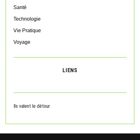
c
Santé
a
t
Technologie
i
o
Vie Pratique
n
s
Voyage
LIENS
Ils valent le détour