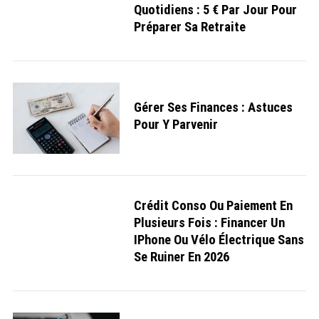
Quotidiens : 5 € Par Jour Pour
Préparer Sa Retraite
Gérer Ses Finances : Astuces
Pour Y Parvenir
Crédit Conso Ou Paiement En
Plusieurs Fois : Financer Un
IPhone Ou Vélo Électrique Sans
S
e
Se Ruiner En 2026
a
r
c
h
f