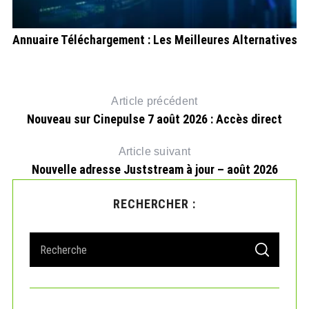
Annuaire Téléchargement : Les Meilleures Alternatives
Article précédent
Nouveau sur Cinepulse 7 août 2026 : Accès direct
Article suivant
Nouvelle adresse Juststream à jour – août 2026
RECHERCHER :
S
S
e
E
A
a
R
r
C
H
c