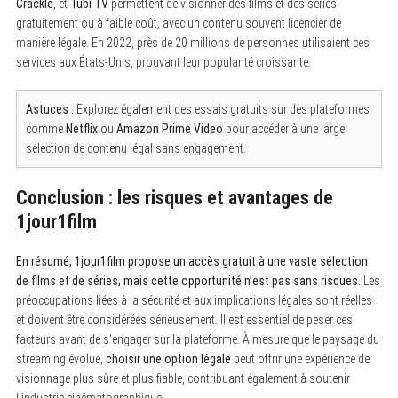
Crackle
, et
Tubi TV
permettent de visionner des films et des séries
gratuitement ou à faible coût, avec un contenu souvent licencier de
manière légale. En 2022, près de 20 millions de personnes utilisaient ces
services aux États-Unis, prouvant leur popularité croissante.
Astuces :
Explorez également des essais gratuits sur des plateformes
comme
Netflix
ou
Amazon Prime Video
pour accéder à une large
sélection de contenu légal sans engagement.
Conclusion : les risques et avantages de
1jour1film
En résumé, 1jour1film propose un accès gratuit à une vaste sélection
de films et de séries, mais cette opportunité n’est pas sans risques.
Les
préoccupations liées à la sécurité et aux implications légales sont réelles
et doivent être considérées sérieusement. Il est essentiel de peser ces
facteurs avant de s’engager sur la plateforme. À mesure que le paysage du
streaming évolue,
choisir une option légale
peut offrir une expérience de
visionnage plus sûre et plus fiable, contribuant également à soutenir
l’industrie cinématographique.