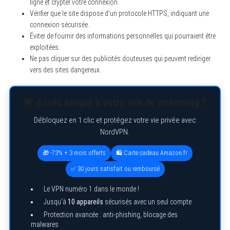
ligne et crypter votre connexion.
Vérifier que le site dispose d’un protocole HTTPS, indiquant une
connexion sécurisée.
Éviter de fournir des informations personnelles qui pourraient être
exploitées.
Ne pas cliquer sur des publicités douteuses qui peuvent rediriger
vers des sites dangereux.
🚨 Accès bloqué à votre site de streaming ?
Débloquez en 1 clic et protégez votre vie privée avec
NordVPN.
S
e
a
🎁 -73% + 3 mois offerts
🛍️ Carte cadeau Amazon.fr
r
c
✅ 30 jours satisfait ou remboursé
h
f
Le VPN numéro 1 dans le monde !
o
r
Jusqu’à
10 appareils
sécurisés avec un seul compte
:
Protection avancée : anti-phishing, blocage des
malwares