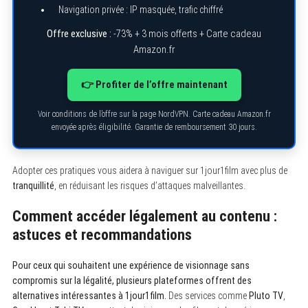
Navigation privée : IP masquée, trafic chiffré
Offre exclusive :
-73% + 3 mois offerts + Carte cadeau
Amazon.fr
👉 Profiter de l’offre maintenant
Voir conditions de l’offre sur la page NordVPN. Carte cadeau Amazon.fr
envoyée après éligibilité. Garantie de remboursement 30 jours.
Adopter ces pratiques vous aidera à naviguer sur 1jour1film avec plus de
tranquillité
, en réduisant les risques d’attaques malveillantes.
Comment accéder légalement au contenu :
astuces et recommandations
Pour ceux qui souhaitent une expérience de visionnage sans
compromis sur la légalité, plusieurs plateformes offrent des
alternatives intéressantes à 1jour1film.
Des services comme
Pluto TV
,