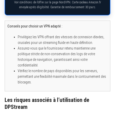
Voir conditions de l’offre sur la page NordVPN. Carte cadeau Amazon.fr
envoyée après éligibilité. Garantie de remboursement 30 jours.
Conseils pour choisir un VPN adapté :
S
e
Privilégiez les VPN offrant des vitesses de connexion élevées,
a
cruciales pour un streaming fluide en haute définition.
r
c
Assurez-vous que le fournisseur retenu maintienne une
h
politique stricte de non-conservation des logs de votre
f
o
historique de navigation, garantissant ainsi votre
r
confidentialité.
:
Vérifiez le nombre de pays disponibles pour les serveurs,
permettant une flexibilité maximale dans le contournement des
blocages.
Les risques associés à l’utilisation de
DPStream