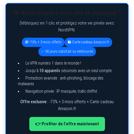
🚨 Accès bloqué à votre site de streaming ?
Débloquez en 1 clic et protégez votre vie privée avec
NordVPN.
🎁 -73% + 3 mois offerts
🛍️ Carte cadeau Amazon.fr
✅ 30 jours satisfait ou remboursé
Le VPN numéro 1 dans le monde !
Jusqu’à
10 appareils
sécurisés avec un seul compte
Protection avancée : anti-phishing, blocage des
malwares
Navigation privée : IP masquée, trafic chiffré
Offre exclusive :
-73% + 3 mois offerts + Carte cadeau
Amazon.fr
👉 Profiter de l’offre maintenant