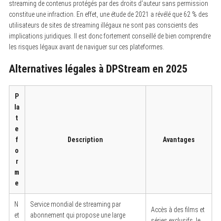
streaming de contenus protégés par des droits d’auteur sans permission
constitue une infraction. En effet, une étude de 2021 a révélé que 62 % des
utilisateurs de sites de streaming illégaux ne sont pas conscients des
implications juridiques. Il est donc fortement conseillé de bien comprendre
les risques légaux avant de naviguer sur ces plateformes.
Alternatives légales à DPStream en 2025
P
la
t
e
f
Description
Avantages
o
r
m
e
N
Service mondial de streaming par
Accès à des films et
et
abonnement qui propose une large
séries exclusifs, le