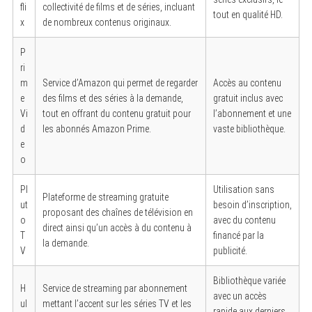
fli
collectivité de films et de séries, incluant
tout en qualité HD.
x
de nombreux contenus originaux.
P
ri
m
Service d’Amazon qui permet de regarder
Accès au contenu
e
des films et des séries à la demande,
gratuit inclus avec
Vi
tout en offrant du contenu gratuit pour
l’abonnement et une
d
les abonnés Amazon Prime.
vaste bibliothèque.
e
o
Pl
Utilisation sans
Plateforme de streaming gratuite
ut
besoin d’inscription,
proposant des chaînes de télévision en
o
avec du contenu
direct ainsi qu’un accès à du contenu à
T
financé par la
la demande.
V
publicité.
Bibliothèque variée
H
Service de streaming par abonnement
avec un accès
ul
mettant l’accent sur les séries TV et les
rapide aux derniers