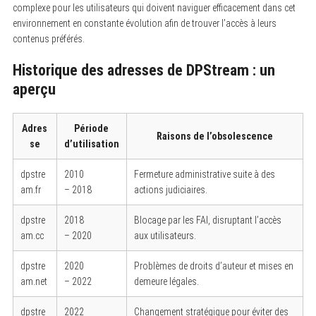
complexe pour les utilisateurs qui doivent naviguer efficacement dans cet
environnement en constante évolution afin de trouver l’accès à leurs
contenus préférés.
Historique des adresses de DPStream : un
aperçu
Adres
Période
Raisons de l’obsolescence
se
d’utilisation
dpstre
2010
Fermeture administrative suite à des
am.fr
– 2018
actions judiciaires.
dpstre
2018
Blocage par les FAI, disruptant l’accès
am.cc
– 2020
aux utilisateurs.
dpstre
2020
Problèmes de droits d’auteur et mises en
am.net
– 2022
demeure légales.
dpstre
2022
Changement stratégique pour éviter des