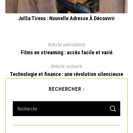
JulSa Tirexo : Nouvelle Adresse À Découvrir
Co
Article précédent
Films en streaming : accès facile et varié
Article suivant
Technologie et finance : une révolution silencieuse
RECHERCHER :
S
S
e
E
A
a
R
r
C
H
c