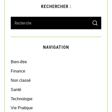
RECHERCHER :
S
S
e
E
A
a
R
r
C
H
c
NAVIGATION
h
f
o
Bien-être
r
:
Finance
Non classé
Santé
Technologie
Vie Pratique