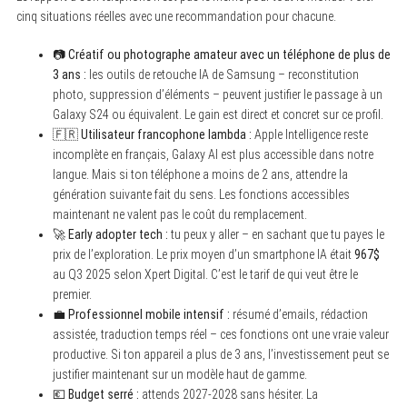
cinq situations réelles avec une recommandation pour chacune.
📷
Créatif ou photographe amateur avec un téléphone de plus de
3 ans :
les outils de retouche IA de Samsung – reconstitution
photo, suppression d’éléments – peuvent justifier le passage à un
Galaxy S24 ou équivalent. Le gain est direct et concret sur ce profil.
🇫🇷
Utilisateur francophone lambda :
Apple Intelligence reste
incomplète en français, Galaxy AI est plus accessible dans notre
langue. Mais si ton téléphone a moins de 2 ans, attendre la
génération suivante fait du sens. Les fonctions accessibles
maintenant ne valent pas le coût du remplacement.
🚀
Early adopter tech :
tu peux y aller – en sachant que tu payes le
prix de l’exploration. Le prix moyen d’un smartphone IA était
967$
au Q3 2025 selon Xpert Digital. C’est le tarif de qui veut être le
premier.
💼
Professionnel mobile intensif :
résumé d’emails, rédaction
assistée, traduction temps réel – ces fonctions ont une vraie valeur
productive. Si ton appareil a plus de 3 ans, l’investissement peut se
justifier maintenant sur un modèle haut de gamme.
💶
Budget serré :
attends 2027-2028 sans hésiter. La