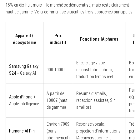
15% en dix-huit mois – le marché se démocratise, mais reste clairement
haut de gamme. Voici comment se situent les trois approches principales.
Appareil /
Prix
Dis
Fonctions IA phares
écosystème
indicatif
fra
Encerclage visuel,
Bonne
Samsung Galaxy
900-1000€
reconstitution photo,
foncti
S24
+ Galaxy AI
traduction temps réel
en fra
Partiel
À partir de
Résumé d’emails,
Apple iPhone
+
déplo
1000€ (haut
rédaction assistée, Siri
Apple Intelligence
progre
de gamme)
amélioré
frança
Environ 700$
Réponse vocale,
Très l
Humane AI Pin
(sans
projection d’informations,
pensé 
abonnement)
IA conversationnelle
march