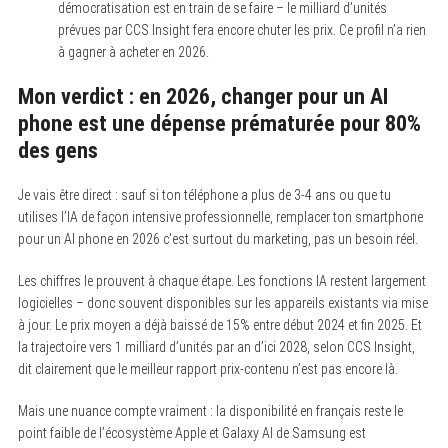
démocratisation est en train de se faire – le milliard d’unités
prévues par CCS Insight fera encore chuter les prix. Ce profil n’a rien
à gagner à acheter en 2026.
Mon verdict : en 2026, changer pour un AI
phone est une dépense prématurée pour 80%
des gens
Je vais être direct : sauf si ton téléphone a plus de 3-4 ans ou que tu
utilises l’IA de façon intensive professionnelle, remplacer ton smartphone
pour un AI phone en 2026 c’est surtout du marketing, pas un besoin réel.
Les chiffres le prouvent à chaque étape. Les fonctions IA restent largement
logicielles – donc souvent disponibles sur les appareils existants via mise
à jour. Le prix moyen a déjà baissé de 15% entre début 2024 et fin 2025. Et
la trajectoire vers 1 milliard d’unités par an d’ici 2028, selon CCS Insight,
dit clairement que le meilleur rapport prix-contenu n’est pas encore là.
Mais une nuance compte vraiment : la disponibilité en français reste le
point faible de l’écosystème Apple et Galaxy AI de Samsung est