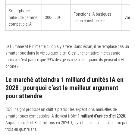
Smartphone
Fonctions IA basiques
milieu de gamme
300-600€
Variab
selon constructeur
compatible IA
S
e
a
Le Humane AI Pin mérite qu’on s’y arrête. Sans écran, il ne remplace pas un
r
smartphone dans la vie du quotidien. C’est une tentative intéressante –
c
mais ce n’est pas ce que 99% des gens cherchent quand ils pensent « AI
h
f
phone ».
o
r
Le marché atteindra 1 milliard d’unités IA en
:
2028 : pourquoi c’est le meilleur argument
pour attendre
CCS Insight propose un chiffre précis : les expéditions annuelles de
smartphones compatibles IA doivent frôler
1 milliard d’unités d’ici 2028
.
Aujourd’hui c’est 300 millions en 2024. Ça veut dire une multiplication par
trois en quatre ans.