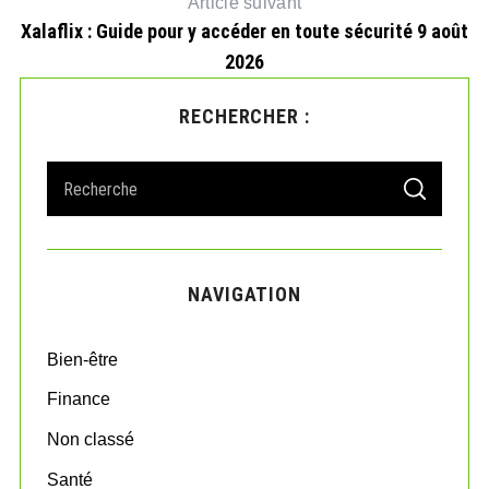
Article suivant
Xalaflix : Guide pour y accéder en toute sécurité 9 août
2026
RECHERCHER :
S
S
e
E
A
a
R
r
C
H
c
NAVIGATION
h
f
o
Bien-être
r
:
Finance
Non classé
Santé