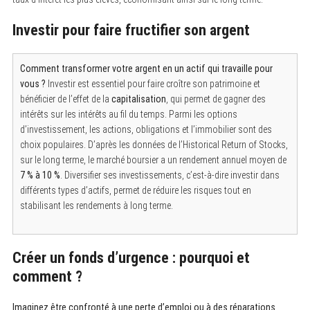
Investir pour faire fructifier son argent
Comment transformer votre argent en un actif qui travaille pour
vous ?
Investir est essentiel pour faire croître son patrimoine et
bénéficier de l’effet de la
capitalisation
, qui permet de gagner des
intérêts sur les intérêts au fil du temps. Parmi les options
d’investissement, les actions, obligations et l’immobilier sont des
choix populaires. D’après les données de l’Historical Return of Stocks,
sur le long terme, le marché boursier a un rendement annuel moyen de
7 % à 10 %
. Diversifier ses investissements, c’est-à-dire investir dans
différents types d’actifs, permet de réduire les risques tout en
stabilisant les rendements à long terme.
Créer un fonds d’urgence : pourquoi et
S
e
comment ?
a
r
c
Imaginez être confronté à une perte d’emploi ou à des réparations
h