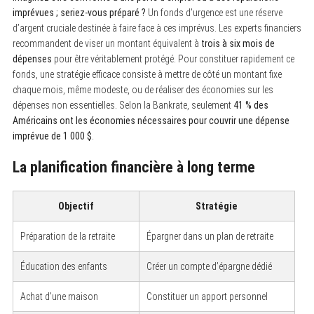
f
imprévues ; seriez-vous préparé ?
Un fonds d’urgence est une réserve
o
d’argent cruciale destinée à faire face à ces imprévus. Les experts financiers
r
recommandent de viser un montant équivalent à
trois à six mois de
:
dépenses
pour être véritablement protégé. Pour constituer rapidement ce
fonds, une stratégie efficace consiste à mettre de côté un montant fixe
chaque mois, même modeste, ou de réaliser des économies sur les
dépenses non essentielles. Selon la Bankrate, seulement
41 % des
Américains ont les économies nécessaires pour couvrir une dépense
imprévue de 1 000 $
.
La planification financière à long terme
Objectif
Stratégie
Préparation de la retraite
Épargner dans un plan de retraite
Éducation des enfants
Créer un compte d’épargne dédié
Achat d’une maison
Constituer un apport personnel