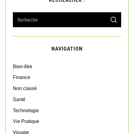
S
S
e
E
A
a
R
r
C
H
c
NAVIGATION
h
f
o
Bien-être
r
:
Finance
Non classé
Santé
Technologie
Vie Pratique
Voyage