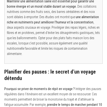
Maintenir une alimentation saine est essentiel pour garantir une
bonne énergie et un moral stable durant un voyage.
Des collations
nutritives comme des fruits secs, des barres céréalières et des noix
S
sont idéales à emporter. Des études ont montré que
une alimentation
e
riche en nutriments peut améliorer l’humeur et la concentration
,
a
r
deux aspects cruciaux en voyage. Privilégier des repas légers, riches en
c
fibres et en protéines, permet d’éviter les désagréments gastriques, tels
h
que les ballonnements. Opter pour des plats faits maison lors des
f
o
escales, lorsque c’est possible, assure également une qualité
r
nutritionnelle favorable et limite les risques de contamination
:
alimentaire.
Planifier des pauses : le secret d’un voyage
détendu
Pourquoi se priver de moments de répit en voyage ?
Intégrer des pauses
régulières dans l’itinéraire est un excellent moyen de se ressourcer. Ces
moments permettent de briser la monotonie du trajet et d’atténuer la
fatigue accumulée. Par exemple,
prendre le temps de marcher pendant 10