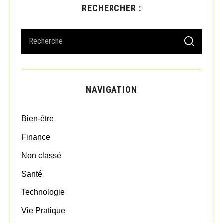
RECHERCHER :
U
S
S
e
E
A
a
R
r
C
H
c
NAVIGATION
h
f
o
Bien-être
r
:
Finance
Non classé
Santé
Technologie
Vie Pratique