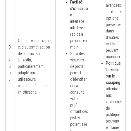
Facilité
avancées
d’utilisatio
: certaines
n
:
options
interface
présentes
intuitive et
dans
rapide à
d’autres
Outil de web scraping
prendre en
outils
D
et d’automatisation
main.
peuvent
u
de contact sur
Suivi des
S
manquer.
e
x-
LinkedIn,
visiteurs
Politique
a
S
particulièrement
de profil :
r
LinkedIn
o
adapté aux
permet
c
sur le
h
u
utilisateurs
d’identifier
scraping
:
f
p
cherchant à gagner
qui a
o
attention
en efficacité.
consulté
r
aux
:
votre
violations
profil,
de
offrant des
politique
pistes
pouvant
potentielle
entraîner
s.