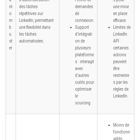
nt
des tâches
demandes
une mise
o
répétitives sur
de
en place
m
LinkedIn, permettant
connexion.
efficace.
b
une flexibilité dans
Support
Limites de
u
les tâches
d’intégrati
LinkedIn
st
automatisées.
on de
API :
er
plusieurs
certaines
plateforme
actions
s : interagit
peuvent
avec
être
d’autres
restreinte
outils pour
s par les
optimiser
règles de
le
LinkedIn.
sourcing.
Moins de
fonctionn
alités