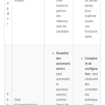
critères.
CRM :
un certain
vi
facilite la
temps
g
gestion
pour
at
des
maîtriser
o
relations
toutes
r
avec les
ses
candidats.
fonctionn
alités.
Flexibilité
des
Complexi
automatis
té de
ations
:
configura
peut
tion
: peut
automatis
nécessiter
er
des
plusieurs
compéten
P
actions,
ces
h
Outil
comme
technique
a
d’automatisation
l’envoi de
s pour