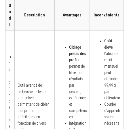
O
u
Description
Avantages
Inconvénients
ti
l
Coût
Ciblage
élevé
:
précis des
l’abonne
Li
profils
:
ment
n
permet de
mensuel
k
filtrer les
peut
e
résultats
atteindre
dI
Outil avancé de
par
99,99 $
n
recherche de leads
secteur,
par
S
sur LinkedIn,
expérience
utilisateur.
al
permettant de cibler
et
Courbe
e
des profils
compétenc
d’apprenti
s
spécifiques en
es.
ssage :
N
fonction de divers
Intégration
nécessite
a