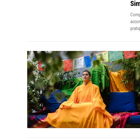
Sim
Compr
accor
prati