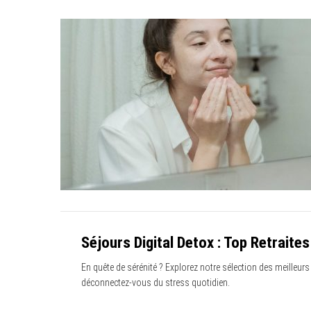
S
e
a
r
c
h
f
o
r
:
Séjours Digital Detox : Top Retraite
En quête de sérénité ? Explorez notre sélection des meilleurs
déconnectez-vous du stress quotidien.