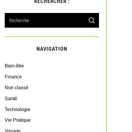
RECHERCHER :
S
S
e
E
A
a
R
r
C
H
c
NAVIGATION
h
f
o
Bien-être
r
:
Finance
Non classé
Santé
Technologie
Vie Pratique
Voyage