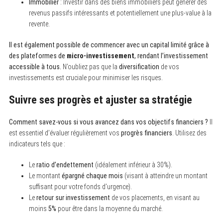
Immobilier
: Investir dans des biens immobiliers peut générer des
revenus passifs intéressants et potentiellement une plus-value à la
revente.
Il est également possible de commencer avec un capital limité grâce à
des plateformes de
micro-investissement
, rendant l’investissement
accessible à tous.
N’oubliez pas que la
diversification
de vos
investissements est cruciale pour minimiser les risques.
Suivre ses progrès et ajuster sa stratégie
Comment savez-vous si vous avancez dans vos objectifs financiers ?
Il
est essentiel d’évaluer régulièrement vos
progrès financiers
. Utilisez des
indicateurs tels que :
Le
ratio d’endettement
(idéalement inférieur à 30%).
Le montant
épargné chaque mois
(visant à atteindre un montant
suffisant pour votre fonds d’urgence).
Le
retour sur investissement
de vos placements, en visant au
moins
5%
pour être dans la moyenne du marché.