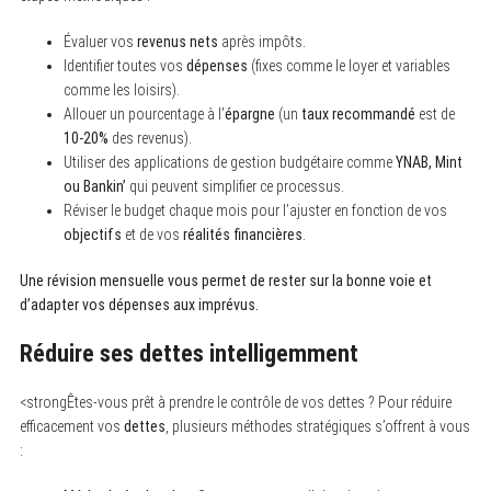
Évaluer vos
revenus nets
après impôts.
Identifier toutes vos
dépenses
(fixes comme le loyer et variables
comme les loisirs).
Allouer un pourcentage à l’
épargne
(un
taux recommandé
est de
10-20%
des revenus).
Utiliser des applications de gestion budgétaire comme
YNAB, Mint
ou Bankin’
qui peuvent simplifier ce processus.
Réviser le budget chaque mois pour l’ajuster en fonction de vos
objectifs
et de vos
réalités financières
.
Une révision mensuelle vous permet de rester sur la bonne voie et
d’adapter vos dépenses aux imprévus.
Réduire ses dettes intelligemment
<strongÊtes-vous prêt à prendre le contrôle de vos dettes ? Pour réduire
efficacement vos
dettes
, plusieurs méthodes stratégiques s’offrent à vous
: