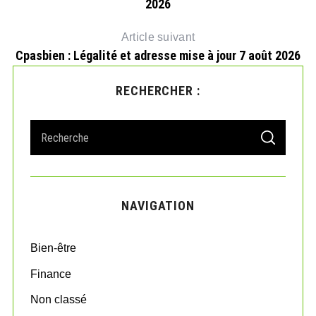
2026
lle
Article suivant
Cpasbien : Légalité et adresse mise à jour 7 août 2026
RECHERCHER :
S
S
e
E
A
a
R
r
C
H
c
NAVIGATION
h
f
o
Bien-être
r
:
Finance
Non classé