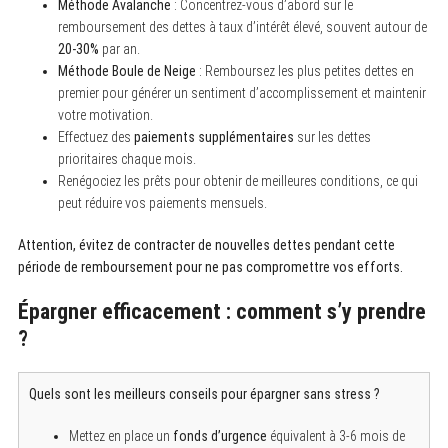
Méthode Avalanche
: Concentrez-vous d’abord sur le
remboursement des dettes à taux d’intérêt élevé, souvent autour de
20-30%
par an.
Méthode Boule de Neige
: Remboursez les plus petites dettes en
premier pour générer un sentiment d’accomplissement et maintenir
votre motivation.
Effectuez des
paiements supplémentaires
sur les dettes
prioritaires chaque mois.
Renégociez les prêts pour obtenir de meilleures conditions, ce qui
S
peut réduire vos paiements mensuels.
e
a
r
Attention, évitez de contracter de nouvelles dettes pendant cette
c
période de remboursement pour ne pas compromettre vos efforts.
h
f
o
Épargner efficacement : comment s’y prendre
r
?
:
Quels sont les meilleurs conseils pour épargner sans stress ?
Mettez en place un
fonds d’urgence
équivalent à 3-6 mois de