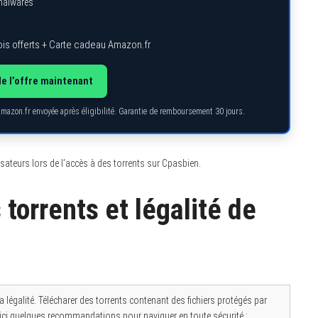
 malwares
is offerts + Carte cadeau Amazon.fr
de l’offre maintenant
Amazon.fr envoyée après éligibilité. Garantie de remboursement 30 jours.
lisateurs lors de l’accès à des torrents sur Cpasbien.
torrents et légalité de
a légalité. Télécharer des torrents contenant des fichiers protégés par
Voici quelques recommandations pour naviguer en toute sécurité :