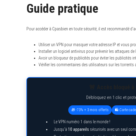
Guide pratique
Pour accéder à Cpasbien en toute sécurité, il est recommandé d’ad
Utiliser un VPN pour masquer votre adresse IP et vous prot
Installer un logiciel antivirus pour prévenir les attaques d
Avoir un bloqueur de publicités pour éviter les publicités i
Vérifier les commentaires des utilisateurs sur les torrents a
🚨 Accès bloqué à 
Débloquez en 1 clic et prot
🎁 -73% + 3 mois offerts
🛍️ Carte cad
Le VPN numéro 1 dans le monde !
Jusqu’à
10 appareils
sécurisés avec un seul com