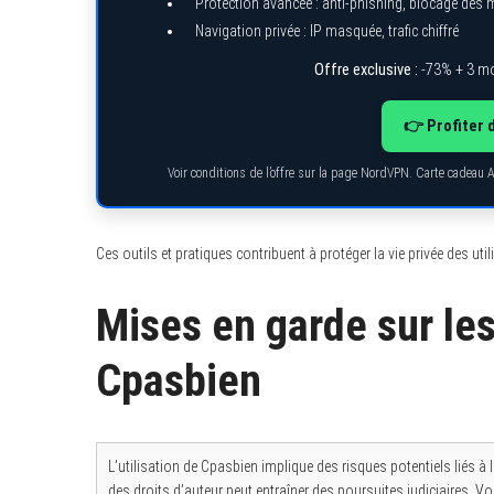
Protection avancée : anti-phishing, blocage des
Navigation privée : IP masquée, trafic chiffré
Offre exclusive :
-73% + 3 mo
S
👉 Profiter 
e
a
r
Voir conditions de l’offre sur la page NordVPN. Carte cadeau 
c
h
f
o
r
Ces outils et pratiques contribuent à protéger la vie privée des uti
:
Mises en garde sur les 
Cpasbien
L’utilisation de Cpasbien implique des risques potentiels liés à l
des droits d’auteur peut entraîner des poursuites judiciaires. 