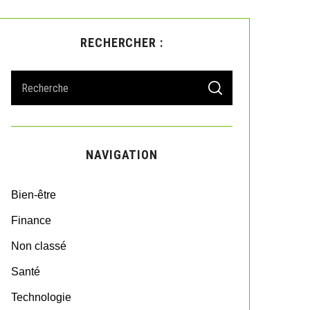
RECHERCHER :
S
S
e
E
A
a
R
r
C
H
c
NAVIGATION
h
f
o
Bien-être
r
:
Finance
Non classé
Santé
Technologie