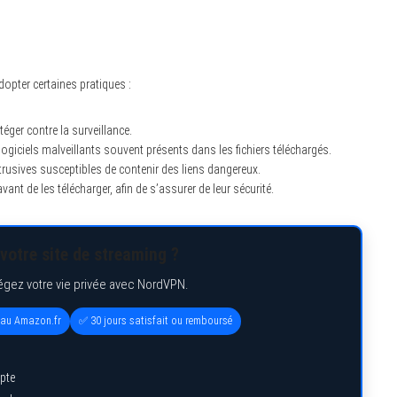
opter certaines pratiques :
éger contre la surveillance.
e logiciels malveillants souvent présents dans les fichiers téléchargés.
ntrusives susceptibles de contenir des liens dangereux.
vant de les télécharger, afin de s’assurer de leur sécurité.
votre site de streaming ?
égez votre vie privée avec NordVPN.
eau Amazon.fr
✅ 30 jours satisfait ou remboursé
pte