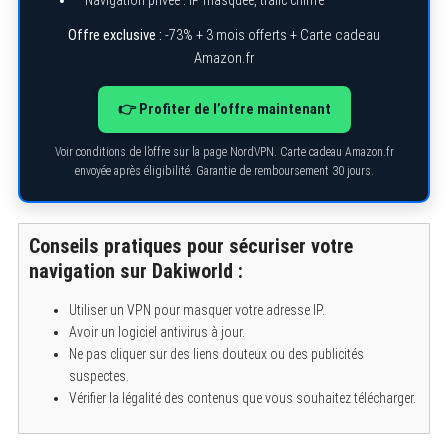
Navigation privée : IP masquée, trafic chiffré
Offre exclusive :
-73% + 3 mois offerts + Carte cadeau
Amazon.fr
👉 Profiter de l’offre maintenant
Voir conditions de l’offre sur la page NordVPN. Carte cadeau Amazon.fr
envoyée après éligibilité. Garantie de remboursement 30 jours.
Conseils pratiques pour sécuriser votre
navigation sur Dakiworld :
Utiliser un VPN pour masquer votre adresse IP.
Avoir un logiciel antivirus à jour.
Ne pas cliquer sur des liens douteux ou des publicités
suspectes.
Vérifier la légalité des contenus que vous souhaitez télécharger.