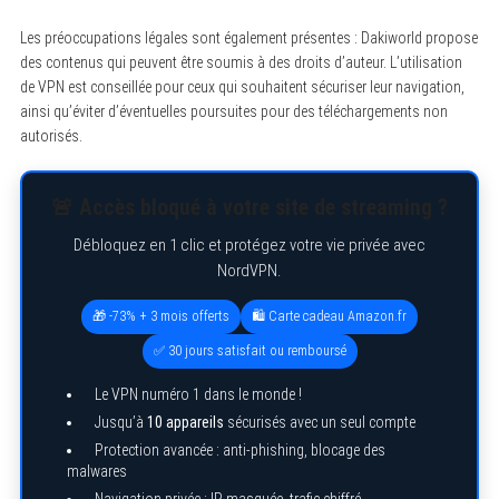
Les préoccupations légales sont également présentes : Dakiworld propose
des contenus qui peuvent être soumis à des droits d’auteur. L’utilisation
de VPN est conseillée pour ceux qui souhaitent sécuriser leur navigation,
ainsi qu’éviter d’éventuelles poursuites pour des téléchargements non
autorisés.
🚨 Accès bloqué à votre site de streaming ?
Débloquez en 1 clic et protégez votre vie privée avec
NordVPN.
🎁 -73% + 3 mois offerts
🛍️ Carte cadeau Amazon.fr
✅ 30 jours satisfait ou remboursé
Le VPN numéro 1 dans le monde !
Jusqu’à
10 appareils
sécurisés avec un seul compte
Protection avancée : anti-phishing, blocage des
malwares