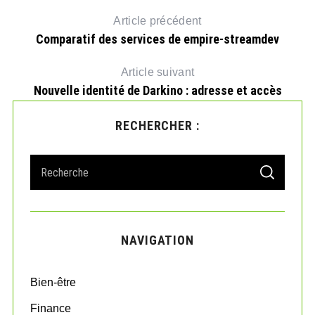
Article précédent
Comparatif des services de empire-streamdev
Article suivant
Nouvelle identité de Darkino : adresse et accès
RECHERCHER :
S
S
e
E
A
a
R
r
C
H
c
NAVIGATION
h
f
o
Bien-être
r
:
Finance