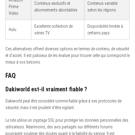
Amazon
Contenus exclusifs et
Contenus variable
Prime
abonnements abordables
selon les régions
Video
Excellente collection de
Disponibilité limitée à
Hulu
séries TV
certains pays
S
e
Ces alternatives offrent diverses options en termes de contenu, de sécurité
a
et d’accès. Il est judicieux de les évaluer pour trouver celle qui correspond le
r
c
mieux à vos besoins.
h
f
FAQ
o
r
:
Dakiworld est-il vraiment fiable ?
Dakiworld peut être considéré comme fiable grâce à ses protocoles de
sécurité, mais il est prudent d’être vigilant.
Le site utilise un cryptage SSL pour protéger les données personnelles des
utilisateurs. Néanmoins, des avis partagés sur différents forums
pourraient soulever des doutes quant à la fiabilité du service. Il est