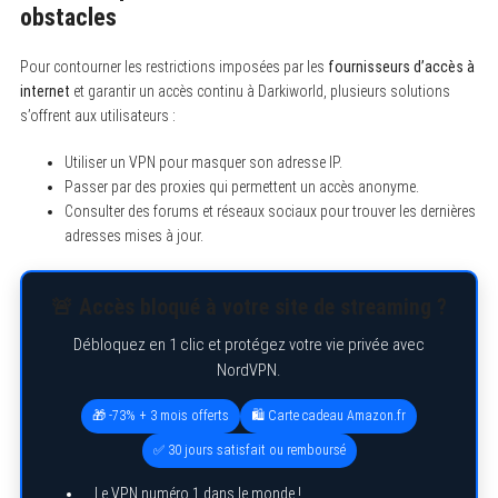
obstacles
Pour contourner les restrictions imposées par les
fournisseurs d’accès à
internet
et garantir un accès continu à Darkiworld, plusieurs solutions
s’offrent aux utilisateurs :
Utiliser un VPN pour masquer son adresse IP.
Passer par des proxies qui permettent un accès anonyme.
Consulter des forums et réseaux sociaux pour trouver les dernières
adresses mises à jour.
🚨 Accès bloqué à votre site de streaming ?
Débloquez en 1 clic et protégez votre vie privée avec
NordVPN.
🎁 -73% + 3 mois offerts
🛍️ Carte cadeau Amazon.fr
✅ 30 jours satisfait ou remboursé
Le VPN numéro 1 dans le monde !