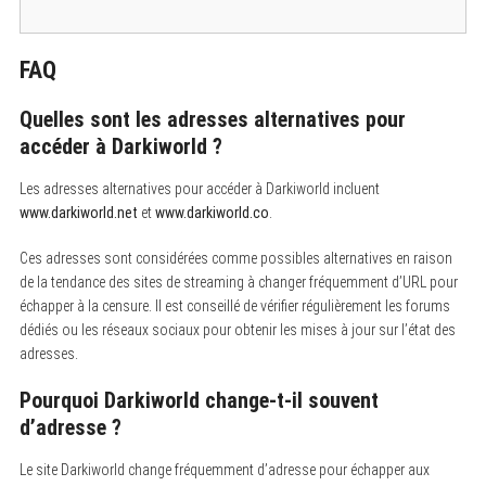
S
e
a
FAQ
r
c
h
Quelles sont les adresses alternatives pour
f
o
accéder à Darkiworld ?
r
:
Les adresses alternatives pour accéder à Darkiworld incluent
www.darkiworld.net
et
www.darkiworld.co
.
Ces adresses sont considérées comme possibles alternatives en raison
de la tendance des sites de streaming à changer fréquemment d’URL pour
échapper à la censure. Il est conseillé de vérifier régulièrement les forums
dédiés ou les réseaux sociaux pour obtenir les mises à jour sur l’état des
adresses.
Pourquoi Darkiworld change-t-il souvent
d’adresse ?
Le site Darkiworld change fréquemment d’adresse pour échapper aux