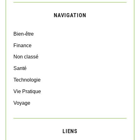
r
C
H
c
NAVIGATION
h
f
o
Bien-être
r
:
Finance
Non classé
Santé
Technologie
Vie Pratique
Voyage
LIENS