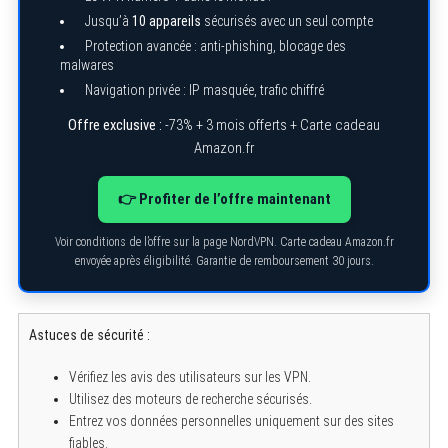
Jusqu’à
10 appareils
sécurisés avec un seul compte
Protection avancée : anti-phishing, blocage des
malwares
Navigation privée : IP masquée, trafic chiffré
Offre exclusive :
-73% + 3 mois offerts + Carte cadeau
Amazon.fr
👉 Profiter de l’offre maintenant
Voir conditions de l’offre sur la page NordVPN. Carte cadeau Amazon.fr
envoyée après éligibilité. Garantie de remboursement 30 jours.
Astuces de sécurité :
Vérifiez les avis des utilisateurs sur les VPN.
Utilisez des moteurs de recherche sécurisés.
Entrez vos données personnelles uniquement sur des sites
fiables.