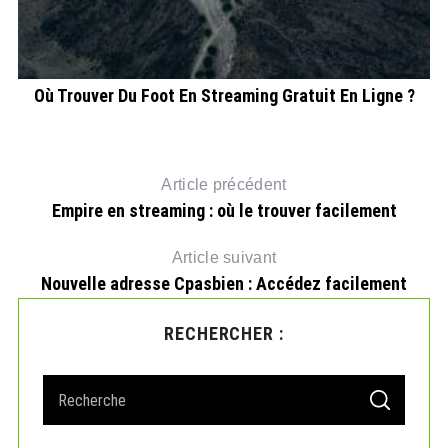
Où Trouver Du Foot En Streaming Gratuit En Ligne ?
E
Article précédent
Empire en streaming : où le trouver facilement
Article suivant
Nouvelle adresse Cpasbien : Accédez facilement
RECHERCHER :
S
S
e
E
A
a
R