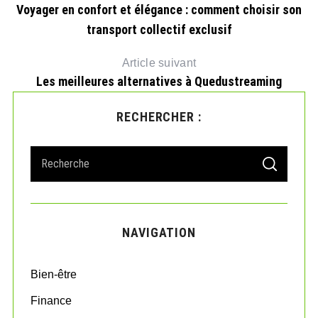
Voyager en confort et élégance : comment choisir son
transport collectif exclusif
Article suivant
Les meilleures alternatives à Quedustreaming
RECHERCHER :
S
S
e
E
A
a
R
r
C
H
c
NAVIGATION
h
f
o
Bien-être
r
:
Finance