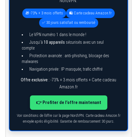
NordVPN.
🎁 -73% + 3 mois offerts
🛍️ Carte cadeau Amazon.fr
✅ 30 jours satisfait ou remboursé
Le VPN numéro 1 dans le monde !
Jusqu’à
10 appareils
sécurisés avec un seul
compte
Protection avancée : anti-phishing, blocage des
malwares
Navigation privée : IP masquée, trafic chiffré
Offre exclusive :
-73% + 3 mois offerts + Carte cadeau
Amazon.fr
👉 Profiter de l’offre maintenant
Voir conditions de l’offre sur la page NordVPN. Carte cadeau Amazon.fr
envoyée après éligibilité. Garantie de remboursement 30 jours.