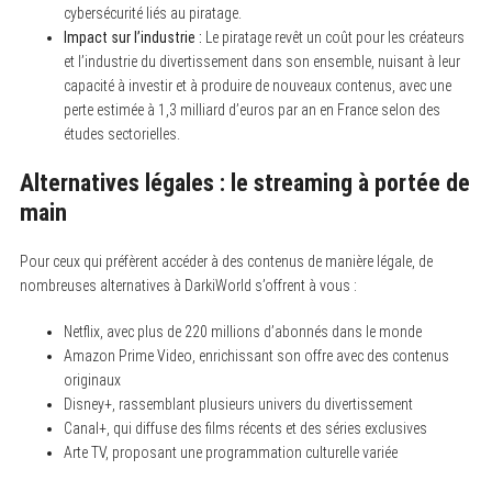
e
cybersécurité liés au piratage.
a
Impact sur l’industrie :
Le piratage revêt un coût pour les créateurs
r
c
et l’industrie du divertissement dans son ensemble, nuisant à leur
h
capacité à investir et à produire de nouveaux contenus, avec une
f
perte estimée à 1,3 milliard d’euros par an en France selon des
o
r
études sectorielles.
:
Alternatives légales : le streaming à portée de
main
Pour ceux qui préfèrent accéder à des contenus de manière légale, de
nombreuses alternatives à DarkiWorld s’offrent à vous :
Netflix, avec plus de 220 millions d’abonnés dans le monde
Amazon Prime Video, enrichissant son offre avec des contenus
originaux
Disney+, rassemblant plusieurs univers du divertissement
Canal+, qui diffuse des films récents et des séries exclusives
Arte TV, proposant une programmation culturelle variée