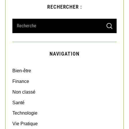
RECHERCHER :
S
S
e
E
A
a
R
r
C
H
c
NAVIGATION
h
f
o
Bien-être
r
:
Finance
Non classé
Santé
Technologie
Vie Pratique