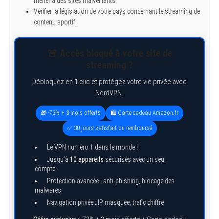
mener à des sites malveillants.
Vérifier la législation de votre pays concernant le streaming de
contenu sportif.
🚨 Accès bloqué à votre site de
streaming ?
Débloquez en 1 clic et protégez votre vie privée avec
NordVPN.
🎁 -73% + 3 mois offerts
🛍️ Carte cadeau Amazon.fr
✅ 30 jours satisfait ou remboursé
Le VPN numéro 1 dans le monde !
Jusqu’à
10 appareils
sécurisés avec un seul
compte
Protection avancée : anti-phishing, blocage des
malwares
Navigation privée : IP masquée, trafic chiffré