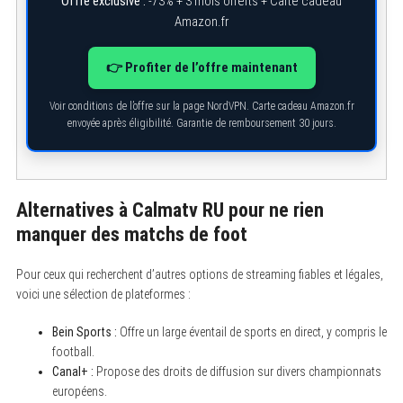
Offre exclusive :
-73% + 3 mois offerts + Carte cadeau
Amazon.fr
👉 Profiter de l’offre maintenant
S
e
a
Voir conditions de l’offre sur la page NordVPN. Carte cadeau Amazon.fr
r
envoyée après éligibilité. Garantie de remboursement 30 jours.
c
h
f
o
r
:
Alternatives à Calmatv RU pour ne rien
manquer des matchs de foot
Pour ceux qui recherchent d’autres options de streaming fiables et légales,
voici une sélection de plateformes :
Bein Sports :
Offre un large éventail de sports en direct, y compris le
football.
Canal+ :
Propose des droits de diffusion sur divers championnats
européens.