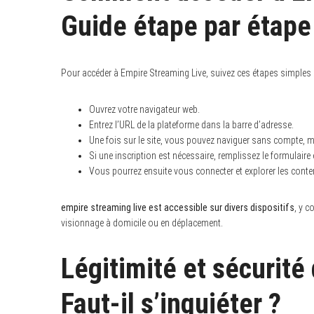
Guide étape par étape
S
Pour accéder à Empire Streaming Live, suivez ces étapes simples 
e
a
r
Ouvrez votre navigateur web.
c
Entrez l’URL de la plateforme dans la barre d’adresse.
h
f
Une fois sur le site, vous pouvez naviguer sans compte, m
o
Si une inscription est nécessaire, remplissez le formulaire 
r
:
Vous pourrez ensuite vous connecter et explorer les cont
empire streaming live est accessible sur divers dispositifs
, y c
visionnage à domicile ou en déplacement.
Légitimité et sécurité
Faut-il s’inquiéter ?