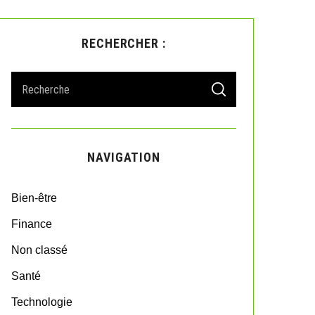
RECHERCHER :
S
S
e
E
A
a
R
r
C
H
c
NAVIGATION
h
f
o
Bien-être
r
:
Finance
Non classé
Santé
Technologie