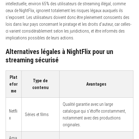
intellectuelle, environ 65% des utilisateurs de streaming illégal, comme
r
c
ceux de NightFlix, ignorent totalement les risques légaux auxquels ils
h
s’exposent. Les utilisateurs doivent donc être pleinement conscients des
f
lois dans leur pays concernant le piratage et les droits d’auteur, car celles-
o
r
ci varient considérablement selon les juridictions, et être informés des
:
implications possibles de leurs actions.
Alternatives légales à NightFlix pour un
streaming sécurisé
Plat
Type de
efor
Avantages
contenu
me
Qualité garantie avec un large
Netfli
catalogue qui s’étoffe constamment,
Séries et films
x
notamment avec des productions
originales.
Ama