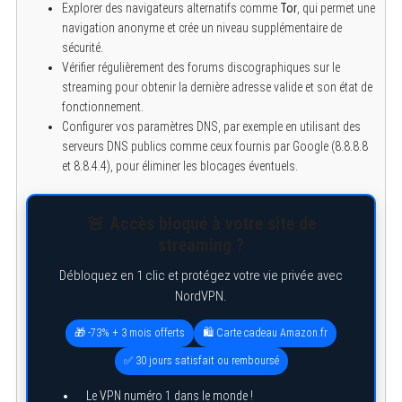
Explorer des navigateurs alternatifs comme
Tor
, qui permet une
navigation anonyme et crée un niveau supplémentaire de
sécurité.
Vérifier régulièrement des forums discographiques sur le
streaming pour obtenir la dernière adresse valide et son état de
fonctionnement.
Configurer vos paramètres DNS, par exemple en utilisant des
serveurs DNS publics comme ceux fournis par Google (8.8.8.8
et 8.8.4.4), pour éliminer les blocages éventuels.
🚨 Accès bloqué à votre site de
streaming ?
Débloquez en 1 clic et protégez votre vie privée avec
NordVPN.
🎁 -73% + 3 mois offerts
🛍️ Carte cadeau Amazon.fr
✅ 30 jours satisfait ou remboursé
Le VPN numéro 1 dans le monde !