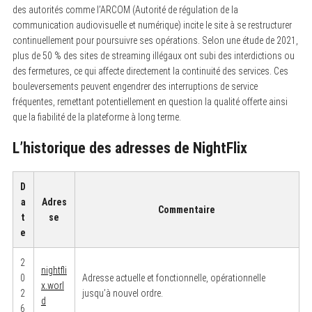
des autorités comme l’ARCOM (Autorité de régulation de la
communication audiovisuelle et numérique) incite le site à se restructurer
continuellement pour poursuivre ses opérations. Selon une étude de 2021,
plus de 50 % des sites de streaming illégaux ont subi des interdictions ou
des fermetures, ce qui affecte directement la continuité des services. Ces
bouleversements peuvent engendrer des interruptions de service
fréquentes, remettant potentiellement en question la qualité offerte ainsi
que la fiabilité de la plateforme à long terme.
L’historique des adresses de NightFlix
D
a
Adres
Commentaire
t
se
e
2
nightfli
0
Adresse actuelle et fonctionnelle, opérationnelle
x.worl
2
jusqu’à nouvel ordre.
d
6