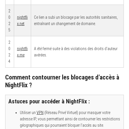
2
0
nightfli
Ce lien a subi un blocage par les autorités sanitaires,
2
x.net
entraînant un changement de domaine.
5
2
0
nightfli
A été fermé suite à des violations des droits d’auteur
2
x.me
avérées.
4
Comment contourner les blocages d’accès à
NightFlix ?
Astuces pour accéder à NightFlix :
Utiliser un
VPN
(Réseau Privé Virtuel) pour masquer votre
adresse IP, vous permettant ainsi de contourner les restrictions
géographiques qui pourraient bloquer l’accès au site.