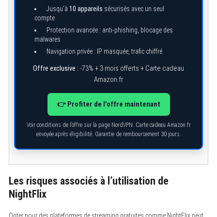
Jusqu’à
10 appareils
sécurisés avec un seul
compte
Protection avancée : anti-phishing, blocage des
malwares
Navigation privée : IP masquée, trafic chiffré
Offre exclusive :
-73% + 3 mois offerts + Carte cadeau
Amazon.fr
👉 Profiter de l’offre maintenant
Voir conditions de l’offre sur la page NordVPN. Carte cadeau Amazon.fr
envoyée après éligibilité. Garantie de remboursement 30 jours.
Les risques associés à l’utilisation de
NightFlix
Opter pour des plateformes de streaming gratuites comme NightFlix peut