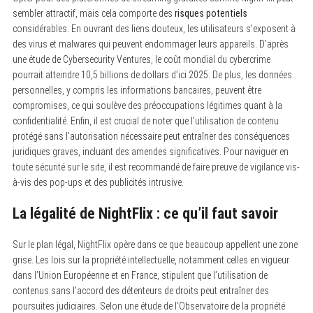
sembler attractif, mais cela comporte des
risques potentiels
considérables. En ouvrant des liens douteux, les utilisateurs s’exposent à
des virus et malwares qui peuvent endommager leurs appareils. D’après
une étude de Cybersecurity Ventures, le coût mondial du cybercrime
pourrait atteindre 10,5 billions de dollars d’ici 2025. De plus, les données
personnelles, y compris les informations bancaires, peuvent être
compromises, ce qui soulève des préoccupations légitimes quant à la
confidentialité. Enfin, il est crucial de noter que l’utilisation de contenu
protégé sans l’autorisation nécessaire peut entraîner des conséquences
juridiques graves, incluant des amendes significatives. Pour naviguer en
toute sécurité sur le site, il est recommandé de faire preuve de vigilance vis-
à-vis des pop-ups et des publicités intrusive.
La légalité de NightFlix : ce qu’il faut savoir
Sur le plan légal, NightFlix opère dans ce que beaucoup appellent une zone
grise. Les lois sur la propriété intellectuelle, notamment celles en vigueur
dans l’Union Européenne et en France, stipulent que l’utilisation de
S
contenus sans l’accord des détenteurs de droits peut entraîner des
e
poursuites judiciaires. Selon une étude de l’Observatoire de la propriété
a