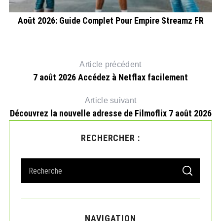
Août 2026: Guide Complet Pour Empire Streamz FR
Article précédent
7 août 2026 Accédez à Netflax facilement
Article suivant
Découvrez la nouvelle adresse de Filmoflix 7 août 2026
RECHERCHER :
S
S
e
E
A
a
R
r
C
H
c
NAVIGATION
h