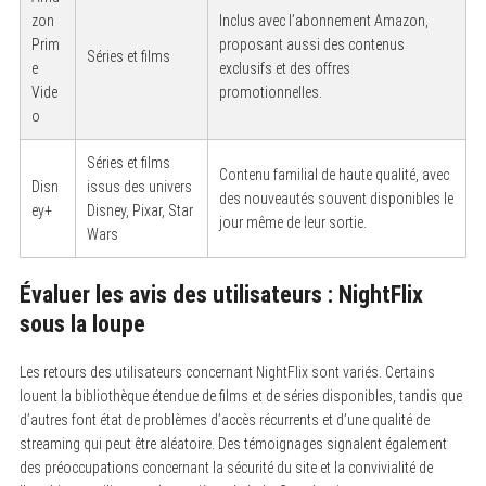
zon
Inclus avec l’abonnement Amazon,
Prim
proposant aussi des contenus
Séries et films
e
exclusifs et des offres
Vide
promotionnelles.
o
Séries et films
Contenu familial de haute qualité, avec
Disn
issus des univers
des nouveautés souvent disponibles le
ey+
Disney, Pixar, Star
jour même de leur sortie.
Wars
Évaluer les avis des utilisateurs : NightFlix
sous la loupe
Les retours des utilisateurs concernant NightFlix sont variés. Certains
louent la bibliothèque étendue de films et de séries disponibles, tandis que
d’autres font état de problèmes d’accès récurrents et d’une qualité de
streaming qui peut être aléatoire. Des témoignages signalent également
des préoccupations concernant la sécurité du site et la convivialité de