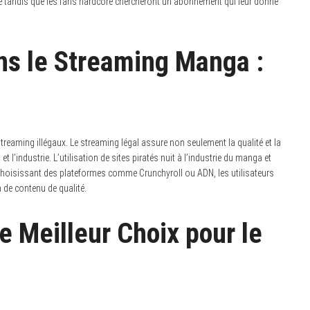
ité tandis que les fans hardcore chercheront un abonnement qui leur donne
ans le Streaming Manga :
 streaming illégaux. Le streaming légal assure non seulement la qualité et la
 l’industrie. L’utilisation de sites piratés nuit à l’industrie du manga et
 choisissant des plateformes comme Crunchyroll ou ADN, les utilisateurs
n de contenu de qualité.
le Meilleur Choix pour le