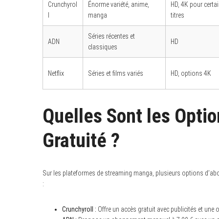
Crunchyrol
Énorme variété, anime,
HD, 4K pour certa
l
manga
titres
Séries récentes et
ADN
HD
classiques
S
e
a
r
Netflix
Séries et films variés
HD, options 4K
c
h
f
o
Quelles Sont les Opti
r
:
Gratuité ?
Sur les plateformes de streaming manga, plusieurs options d’abon
:
Crunchyroll :
Offre un accès gratuit avec publicités et une