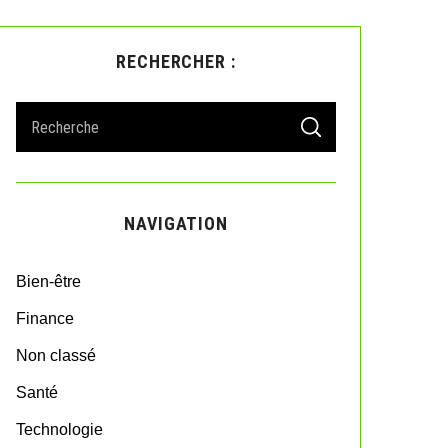
RECHERCHER :
S
S
e
E
A
a
R
r
C
H
c
NAVIGATION
h
f
o
Bien-être
r
:
Finance
Non classé
Santé
Technologie