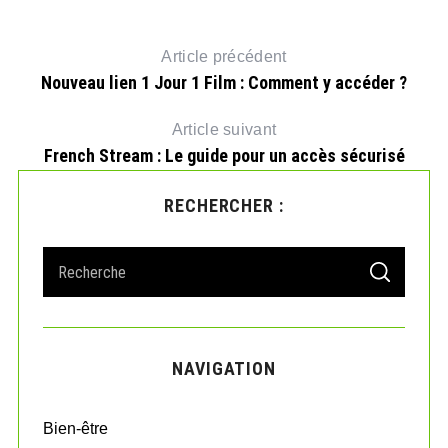
Article précédent
Nouveau lien 1 Jour 1 Film : Comment y accéder ?
Article suivant
French Stream : Le guide pour un accès sécurisé
RECHERCHER :
S
S
e
E
A
a
R
r
C
H
c
NAVIGATION
h
f
o
Bien-être
r