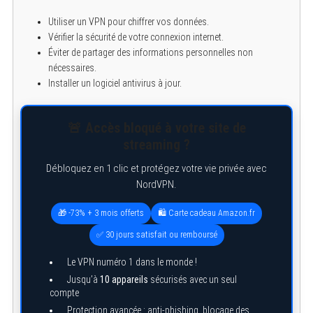
Utiliser un VPN pour chiffrer vos données.
Vérifier la sécurité de votre connexion internet.
Éviter de partager des informations personnelles non
nécessaires.
Installer un logiciel antivirus à jour.
🚨 Accès bloqué à votre site de
streaming ?
Débloquez en 1 clic et protégez votre vie privée avec
NordVPN.
🎁 -73% + 3 mois offerts
🛍️ Carte cadeau Amazon.fr
✅ 30 jours satisfait ou remboursé
Le VPN numéro 1 dans le monde !
Jusqu’à
10 appareils
sécurisés avec un seul
S
compte
e
a
Protection avancée : anti-phishing, blocage des