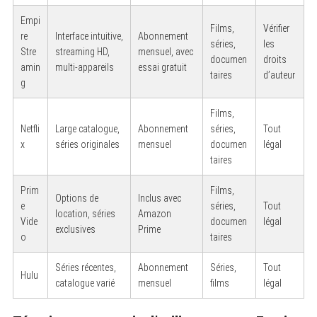
Empi
Films,
Vérifier
re
Interface intuitive,
Abonnement
séries,
les
Stre
streaming HD,
mensuel, avec
documen
droits
amin
multi-appareils
essai gratuit
taires
d’auteur
g
Films,
Netfli
Large catalogue,
Abonnement
séries,
Tout
x
séries originales
mensuel
documen
légal
taires
Prim
Films,
Options de
Inclus avec
e
séries,
Tout
location, séries
Amazon
Vide
documen
légal
exclusives
Prime
o
taires
Séries récentes,
Abonnement
Séries,
Tout
Hulu
catalogue varié
mensuel
films
légal