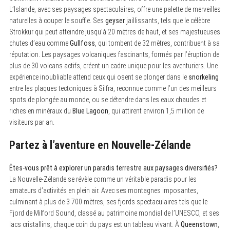
L’Islande, avec ses paysages spectaculaires, offre une palette de merveilles
naturelles à couper le souffle. Ses
geyser
jaillissants, tels que le célèbre
Strokkur qui peut atteindre jusqu’à 20 mètres de haut, et ses majestueuses
chutes d’eau comme
Gullfoss
, qui tombent de 32 mètres, contribuent à sa
réputation. Les paysages volcaniques fascinants, formés par l’éruption de
plus de 30 volcans actifs, créent un cadre unique pour les aventuriers. Une
expérience inoubliable attend ceux qui osent se plonger dans le
snorkeling
entre les plaques tectoniques à Silfra, reconnue comme l’un des meilleurs
spots de plongée au monde, ou se détendre dans les eaux chaudes et
riches en minéraux du
Blue Lagoon
, qui attirent environ 1,5 million de
visiteurs par an.
Partez à l’aventure en Nouvelle-Zélande
Êtes-vous prêt à explorer un paradis terrestre aux paysages diversifiés?
La Nouvelle-Zélande se révèle comme un véritable paradis pour les
amateurs d’activités en plein air. Avec ses montagnes imposantes,
culminant à plus de 3 700 mètres, ses fjords spectaculaires tels que le
Fjord de Milford Sound, classé au patrimoine mondial de l’UNESCO, et ses
lacs cristallins, chaque coin du pays est un tableau vivant. À
Queenstown
,