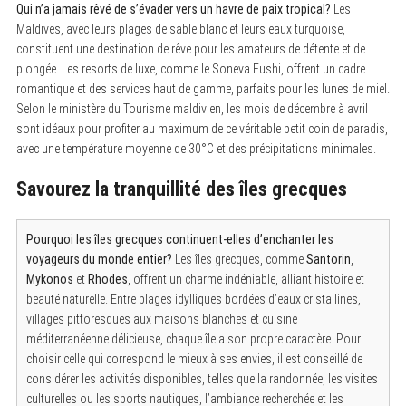
Qui n’a jamais rêvé de s’évader vers un havre de paix tropical?
Les
Maldives, avec leurs plages de sable blanc et leurs eaux turquoise,
constituent une destination de rêve pour les amateurs de détente et de
plongée. Les resorts de luxe, comme le Soneva Fushi, offrent un cadre
romantique et des services haut de gamme, parfaits pour les lunes de miel.
Selon le ministère du Tourisme maldivien, les mois de décembre à avril
sont idéaux pour profiter au maximum de ce véritable petit coin de paradis,
avec une température moyenne de 30°C et des précipitations minimales.
S
Savourez la tranquillité des îles grecques
e
a
r
c
Pourquoi les îles grecques continuent-elles d’enchanter les
h
f
voyageurs du monde entier?
Les îles grecques, comme
Santorin
,
o
Mykonos
et
Rhodes
, offrent un charme indéniable, alliant histoire et
r
beauté naturelle. Entre plages idylliques bordées d’eaux cristallines,
:
villages pittoresques aux maisons blanches et cuisine
méditerranéenne délicieuse, chaque île a son propre caractère. Pour
choisir celle qui correspond le mieux à ses envies, il est conseillé de
considérer les activités disponibles, telles que la randonnée, les visites
culturelles ou les sports nautiques, l’ambiance recherchée et les