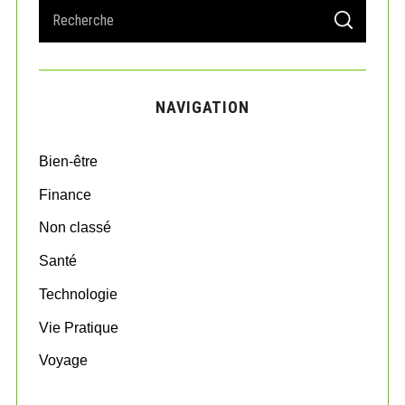
S
S
e
E
A
a
R
r
C
H
c
NAVIGATION
h
f
o
Bien-être
r
:
Finance
Non classé
Santé
Technologie
Vie Pratique
Voyage