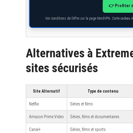
👉 Profiter 
Voir conditions de l’offre sur la page NordVPN. Carte cadeau 
Alternatives à Extrem
sites sécurisés
Site Alternatif
Type de contenu
Netflix
Séries et films
Amazon Prime Video
Séries, films et documentaires
Canal+
Séries, films et sports