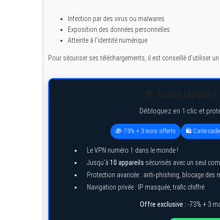
Infection par des virus ou malwares
Exposition des données personnelles
Atteinte à l’identité numérique
S
e
Pour sécuriser ses téléchargements, il est conseillé d’utiliser un
a
r
c
h
🚨 Accès bloqué à 
f
o
Débloquez en 1 clic et prot
r
:
🎁 -73% + 3 mois offerts
🛍️ Carte cad
Le VPN numéro 1 dans le monde !
Jusqu’à
10 appareils
sécurisés avec un seul com
Protection avancée : anti-phishing, blocage des
Navigation privée : IP masquée, trafic chiffré
Offre exclusive :
-73% + 3 mo