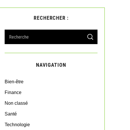
RECHERCHER :
S
S
e
E
A
a
R
r
C
H
c
NAVIGATION
h
f
o
Bien-être
r
:
Finance
Non classé
Santé
Technologie