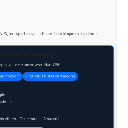
 VPN, un logiciel antivirus efficace et des bloqueurs de publicités.
votre site de streaming ?
égez votre vie privée avec NordVPN.
eau Amazon.fr
✅ 30 jours satisfait ou remboursé
pte
 malwares
is offerts + Carte cadeau Amazon.fr