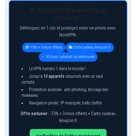
🚨 Accès bloqué à votre site de
streaming ?
Débloquez en 1 clic et protégez votre vie privée avec
NordVPN.
🎁 -73% + 3 mois offerts
🛍️ Carte cadeau Amazon.fr
✅ 30 jours satisfait ou remboursé
Le VPN numéro 1 dans le monde !
Jusqu’à
10 appareils
sécurisés avec un seul
compte
Protection avancée : anti-phishing, blocage des
malwares
Navigation privée : IP masquée, trafic chiffré
Offre exclusive :
-73% + 3 mois offerts + Carte cadeau
Amazon.fr
👉 Profiter de l’offre maintenant