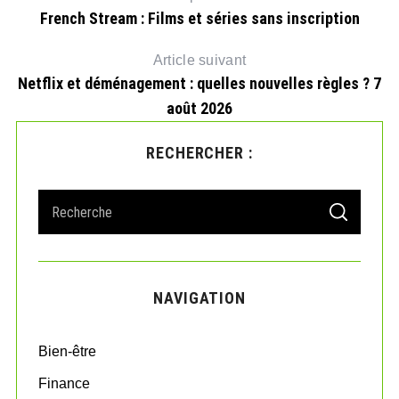
French Stream : Films et séries sans inscription
Article suivant
Netflix et déménagement : quelles nouvelles règles ? 7
août 2026
RECHERCHER :
S
S
e
E
A
a
R
r
C
H
c
NAVIGATION
h
f
o
Bien-être
r
:
Finance