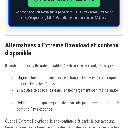
Voir conditions de l’offre sur la page NordVPN. Carte cadeau Amazon.fr
envoyée après éligibilité. Garantie de remboursement 30 jours.
Alternatives à Extreme Download et contenu
disponible
S
e
Il existe plusieurs alternatives fiables à Extreme Download, telles que :
a
r
Libgen :
Une plateforme pour télécharger des livres électroniques et
c
h
des articles scientifiques.
f
YTS :
Un site spécialisé dans le téléchargement de films de haute
o
r
qualité.
:
RARBG :
Un site qui propose des torrents pour divers contenus, y
compris films et séries.
Quant à Extreme Download, le site continue d’être mis à jour avec une
large gamme de contenus tels que des films, des séries et des jeux vidéo.