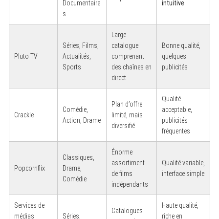
Documentaire
intuitive
s
Large
Séries, Films,
catalogue
Bonne qualité,
Pluto TV
Actualités,
comprenant
quelques
Sports
des chaînes en
publicités
direct
Qualité
Plan d’offre
Comédie,
acceptable,
Crackle
limité, mais
Action, Drame
publicités
diversifié
fréquentes
Énorme
Classiques,
assortiment
Qualité variable,
Popcornflix
Drame,
de films
interface simple
Comédie
indépendants
Services de
Haute qualité,
Catalogues
médias
Séries,
riche en