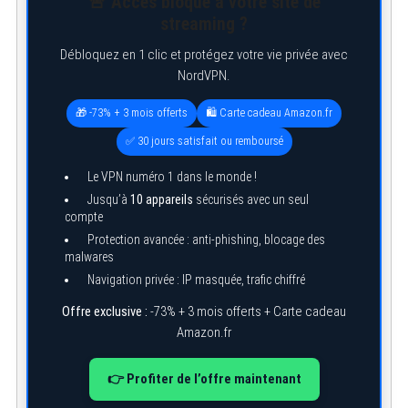
🚨 Accès bloqué à votre site de
r
streaming ?
:
Débloquez en 1 clic et protégez votre vie privée avec
NordVPN.
🎁 -73% + 3 mois offerts
🛍️ Carte cadeau Amazon.fr
✅ 30 jours satisfait ou remboursé
Le VPN numéro 1 dans le monde !
Jusqu’à
10 appareils
sécurisés avec un seul
compte
Protection avancée : anti-phishing, blocage des
malwares
Navigation privée : IP masquée, trafic chiffré
Offre exclusive :
-73% + 3 mois offerts + Carte cadeau
Amazon.fr
👉 Profiter de l’offre maintenant