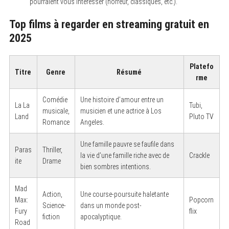
pourraient vous intéresser (horreur, classiques, etc.).
Top films à regarder en streaming gratuit en
2025
Platefo
Titre
Genre
Résumé
rme
Comédie
Une histoire d’amour entre un
La La
Tubi,
musicale,
musicien et une actrice à Los
Land
Pluto TV
Romance
Angeles.
Une famille pauvre se faufile dans
Paras
Thriller,
la vie d’une famille riche avec de
Crackle
ite
Drame
bien sombres intentions.
Mad
Action,
Une course-poursuite haletante
Max:
Popcorn
Science-
dans un monde post-
Fury
flix
fiction
apocalyptique.
Road