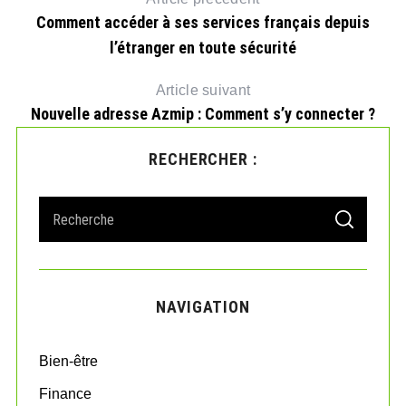
Comment accéder à ses services français depuis
l’étranger en toute sécurité
Article suivant
Nouvelle adresse Azmip : Comment s’y connecter ?
RECHERCHER :
S
S
e
E
A
a
R
r
C
H
c
NAVIGATION
h
f
o
Bien-être
r
:
Finance