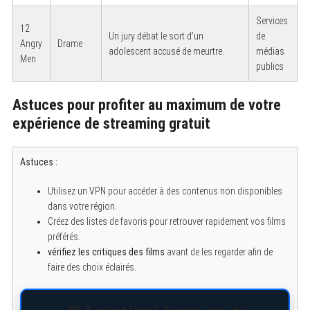
Services
12
Un jury débat le sort d’un
de
Angry
Drame
adolescent accusé de meurtre.
médias
Men
publics
Astuces pour profiter au maximum de votre
expérience de streaming gratuit
Astuces :
Utilisez un VPN pour accéder à des contenus non disponibles
dans votre région.
Créez des listes de favoris pour retrouver rapidement vos films
S
préférés.
e
a
vérifiez les critiques des films
avant de les regarder afin de
r
faire des choix éclairés.
c
h
f
o