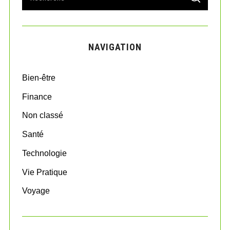
e
E
A
a
R
r
C
H
c
NAVIGATION
h
f
o
Bien-être
r
:
Finance
Non classé
Santé
Technologie
Vie Pratique
Voyage