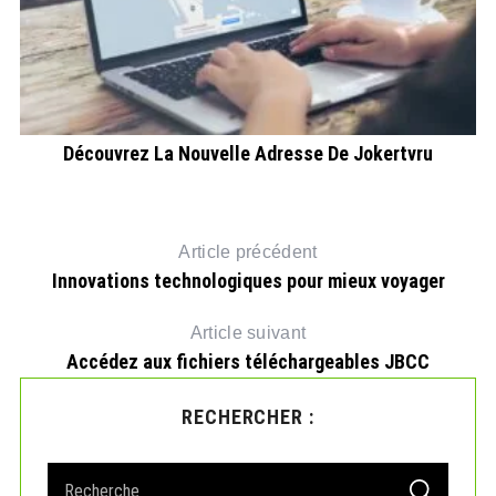
L
e
Découvrez La Nouvelle Adresse De Jokertvru
Article précédent
Innovations technologiques pour mieux voyager
Article suivant
Accédez aux fichiers téléchargeables JBCC
RECHERCHER :
S
S