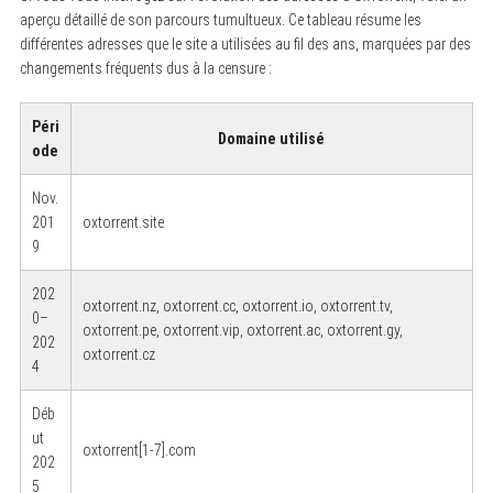
aperçu détaillé de son parcours tumultueux. Ce tableau résume les
différentes adresses que le site a utilisées au fil des ans, marquées par des
changements fréquents dus à la censure :
Péri
Domaine utilisé
ode
Nov.
201
oxtorrent.site
9
202
oxtorrent.nz, oxtorrent.cc, oxtorrent.io, oxtorrent.tv,
0–
oxtorrent.pe, oxtorrent.vip, oxtorrent.ac, oxtorrent.gy,
202
oxtorrent.cz
4
Déb
ut
oxtorrent[1-7].com
202
5