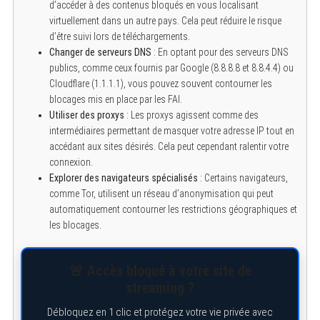
d’accéder à des contenus bloqués en vous localisant
virtuellement dans un autre pays. Cela peut réduire le risque
d’être suivi lors de téléchargements.
Changer de serveurs DNS
: En optant pour des serveurs DNS
publics, comme ceux fournis par Google (8.8.8.8 et 8.8.4.4) ou
Cloudflare (1.1.1.1), vous pouvez souvent contourner les
blocages mis en place par les FAI.
Utiliser des proxys
: Les proxys agissent comme des
intermédiaires permettant de masquer votre adresse IP tout en
accédant aux sites désirés. Cela peut cependant ralentir votre
S
connexion.
e
Explorer des navigateurs spécialisés
: Certains navigateurs,
a
comme Tor, utilisent un réseau d’anonymisation qui peut
r
c
automatiquement contourner les restrictions géographiques et
h
les blocages.
f
o
r
:
🚨 Accès bloqué à votre site de
streaming ?
Débloquez en 1 clic et protégez votre vie privée avec