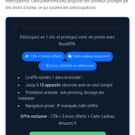
interrogations. Cette plateforme peut proposer des contenus protégés par
des droits d’auteur, ce qui soulève des préoccupations :
🚨 Accès bloqué à votre site de streaming ?
Débloquez en 1 clic et protégez votre vie privée avec
NordVPN.
🎁 -73% + 3 mois offerts
🛍️ Carte cadeau Amazon.fr
✅ 30 jours satisfait ou remboursé
Le VPN numéro 1 dans le monde !
Jusqu’à
10 appareils
sécurisés avec un seul compte
Protection avancée : anti-phishing, blocage des
malwares
Navigation privée : IP masquée, trafic chiffré
Offre exclusive :
-73% + 3 mois offerts + Carte cadeau
Amazon.fr