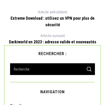
Article précédent
Extreme Download : utilisez un VPN pour plus de
sécurité
Article suivant
Darkiworld en 2023 : adresse valide et nouveautés
RECHERCHER :
oi
E
S
S
e
E
A
a
R
r
C
H
c
NAVIGATION
h
f
o