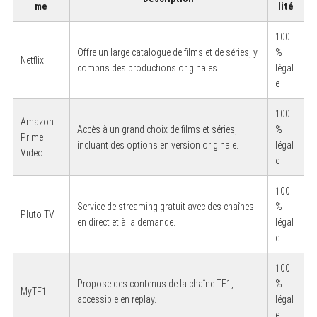
me
lité
100
Offre un large catalogue de films et de séries, y
%
Netflix
compris des productions originales.
légal
e
S
100
Amazon
e
Accès à un grand choix de films et séries,
%
a
Prime
incluant des options en version originale.
légal
r
Video
c
e
h
f
100
o
r
Service de streaming gratuit avec des chaînes
%
Pluto TV
:
en direct et à la demande.
légal
e
100
Propose des contenus de la chaîne TF1,
%
MyTF1
accessible en replay.
légal
e