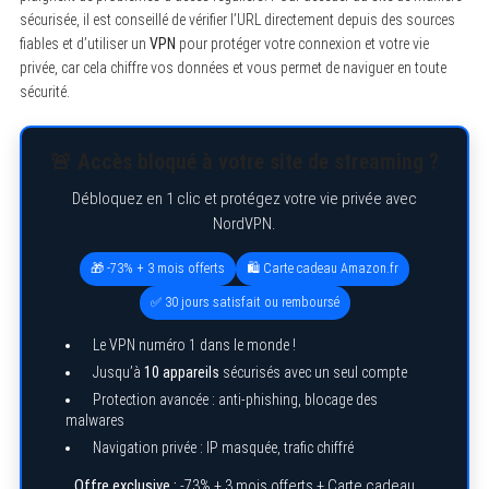
sécurisée, il est conseillé de vérifier l’URL directement depuis des sources
fiables et d’utiliser un
VPN
pour protéger votre connexion et votre vie
privée, car cela chiffre vos données et vous permet de naviguer en toute
sécurité.
🚨 Accès bloqué à votre site de streaming ?
Débloquez en 1 clic et protégez votre vie privée avec
NordVPN.
🎁 -73% + 3 mois offerts
🛍️ Carte cadeau Amazon.fr
✅ 30 jours satisfait ou remboursé
Le VPN numéro 1 dans le monde !
Jusqu’à
10 appareils
sécurisés avec un seul compte
Protection avancée : anti-phishing, blocage des
malwares
Navigation privée : IP masquée, trafic chiffré
Offre exclusive :
-73% + 3 mois offerts + Carte cadeau