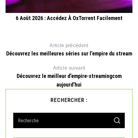
6 Août 2026 : Accédez À OxTorrent Facilement
Article précédent
Découvrez les meilleures séries sur l’empire du stream
Article suivant
Découvrez le meilleur d’empire-streamingcom
aujourd’hui
RECHERCHER :
S
S
e
E
A
a
R
r
C