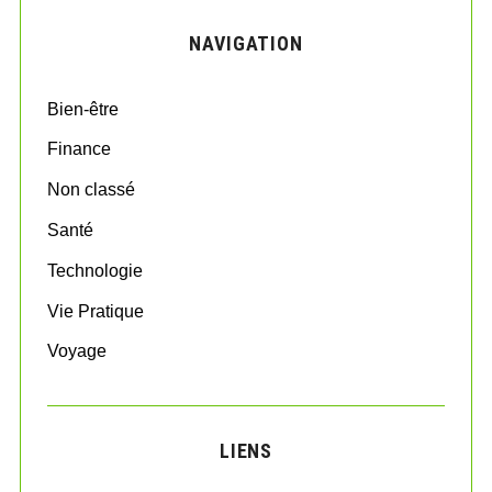
H
c
NAVIGATION
h
f
o
Bien-être
r
:
Finance
Non classé
Santé
Technologie
Vie Pratique
Voyage
LIENS