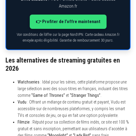
Amazon.fr
👉 Profiter de l’offre maintenant
Voir conditions de l’offre sur la page NordVPN. Carte cadeau Amazon.fr
envoyée après éligibilité. Garantie de remboursement 30 jours.
Les alternatives de streaming gratuites en
2026
Watchseries
: Idéal pour les séries, cette plateforme propose une
large sélection avec des sous-titres en français, incluant des titres
comme
“Game of Thrones”
et
“Stranger Things”
.
Vudu
: Offrant un mélange de contenu gratuit et payant, Vudu est
accessible sur de nombreuses plateformes, y compris les smart
TVs et consoles de jeu, ce qui en fait une option polyvalente.
Filmzie
: Réputé pour sa collection de films indés, ce site est 100 %
gratuit et sans inscription, permettant aux utilisateurs d’accéder à
des films comme
“Moonlight”
et
“Lady Bird”
sans frais.