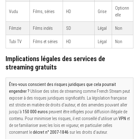
Optionn
Vudu
Films, séries
HD
Grise
elle
Filmzie
Films indés
SD
Légal
Non
Tubi TV
Films et séries
HD
Légal
Non
Implications légales des services de
streaming gratuits
Êtes-vous conscient des risques juridiques que cela pourrait
engendrer ?
Utiliser des sites de streaming comme French Stream peut
exposer à des risques juridiques significatifs. La législation française
est stricte en matière de droits d’auteur, et des amendes pouvant aller
jusqu’à
150 000 euros
peuvent être infligées pour diffusion illégale de
contenu. Pour minimiser les risques, il est conseillé d’utiliser un
VPN
et
S
de se familiariser avec les lois en vigueur, en particulier celles
e
a
concernant le
décret n° 2007-1846
sur les droits d’auteur.
r