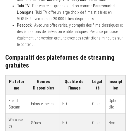
Tubi TV
: Partenaire de grands studios comme
Paramount
et
Lionsgate
, Tubi TV offre un large choix de films et séries en
VOSTFR, avec plus de
20 000 titres
disponibles.
Peacock
: Avec une offre variée, y compris des films classiques et
des émissions de télévision emblématiques, Peacock propose
également une version gratuite avec des restrictions mineures sur
le contenu.
Comparatif des plateformes de streaming
gratuites
Platefor
Genres
Qualité de
Légal
Inscript
me
Disponibles
l’image
ité
ion
French
Optionn
Films et séries
HD
Grise
Stream
elle
Watchseri
Séries
HD
Grise
Non
es