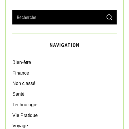
S
S
e
E
A
a
R
r
C
H
c
NAVIGATION
h
f
o
Bien-être
r
:
Finance
Non classé
Santé
Technologie
Vie Pratique
Voyage