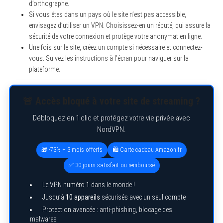
d’orthographe.
Si vous êtes dans un pays où le site n’est pas accessible,
envisagez d’utiliser un VPN. Choisissez-en un réputé, qui assure la
sécurité de votre connexion et protège votre anonymat en ligne.
Une fois sur le site, créez un compte si nécessaire et connectez-
vous. Suivez les instructions à l’écran pour naviguer sur la
plateforme.
🚨 Accès bloqué à votre site de streaming ?
Débloquez en 1 clic et protégez votre vie privée avec
NordVPN.
🎁 -73% + 3 mois offerts
🛍️ Carte cadeau Amazon.fr
✅ 30 jours satisfait ou remboursé
Le VPN numéro 1 dans le monde !
Jusqu’à
10 appareils
sécurisés avec un seul compte
Protection avancée : anti-phishing, blocage des
malwares