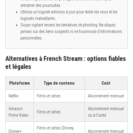
c
entraîner des poursuites.
h
Utilisez un logiciel antivirus à jour pour éviter les virus et les
f
o
logiciels malveillants.
r
Soyez vigilant envers les tentatives de phishing. Ne cliquez
:
jamais sur des liens suspects ni ne fournissez d’informations
personnelles.
Alternatives à French Stream : options fiables
et légales
Plateforme
Type de contenu
Coût
Netflix
Films et séries
Abonnement mensuel
Amazon
Abonnement mensuel
Films et séries
Prime Video
ou à l’unité
Films et séries (Disney,
Disney+
Abonnement mensuel