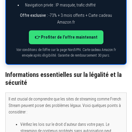
Navigation privée : IP masquée, trafic chiffré
Offre exclusive :
-73% + 3 mois offerts + Carte cadeau
Amazon.fr
👉 Profiter de l’offre maintenant
Voir conditions de l’offre sur la page NordVPN. Carte cadeau Amazon.fr
envoyée après éligibilité. Garantie de remboursement 30 jours.
Informations essentielles sur la légalité et la
sécurité
Il est crucial de comprendre que les sites de streaming comme French
Stream peuvent poser des problèmes légaux. Voici quelques points à
considérer :
S
e
Vérifiez les lois sur le droit d’auteur dans votre pays. Le
a
r
streaming de contenus protégés sans autorisation peut