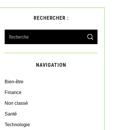
RECHERCHER :
S
S
e
E
A
a
R
r
C
H
c
NAVIGATION
h
f
o
Bien-être
r
:
Finance
Non classé
Santé
Technologie