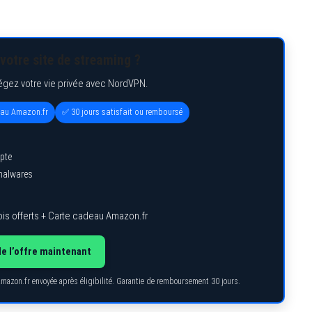
votre site de streaming ?
égez votre vie privée avec NordVPN.
eau Amazon.fr
✅ 30 jours satisfait ou remboursé
pte
 malwares
is offerts + Carte cadeau Amazon.fr
de l’offre maintenant
Amazon.fr envoyée après éligibilité. Garantie de remboursement 30 jours.