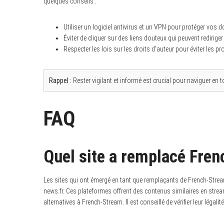
quelques conseils :
Utiliser un logiciel antivirus et un VPN pour protéger vos 
Éviter de cliquer sur des liens douteux qui peuvent rediriger
Respecter les lois sur les droits d’auteur pour éviter les p
Rappel :
Rester vigilant et informé est crucial pour naviguer en t
FAQ
Quel site a remplacé Fre
Les sites qui ont émergé en tant que remplaçants de French-Stream
news.fr. Ces plateformes offrent des contenus similaires en str
alternatives à French-Stream. Il est conseillé de vérifier leur légalité