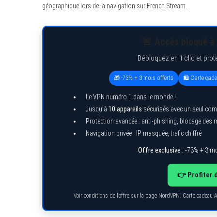
géographique lors de la navigation sur French Stream.
🚨 Accès bloqué à 
S
e
Débloquez en 1 clic et prot
a
r
🎁 -73% + 3 mois offerts
🛍️ Carte cad
c
h
f
Le VPN numéro 1 dans le monde !
o
Jusqu’à
10 appareils
sécurisés avec un seul com
r
:
Protection avancée : anti-phishing, blocage des
Navigation privée : IP masquée, trafic chiffré
Offre exclusive :
-73% + 3 mo
👉 Profiter 
Voir conditions de l’offre sur la page NordVPN. Carte cadeau 