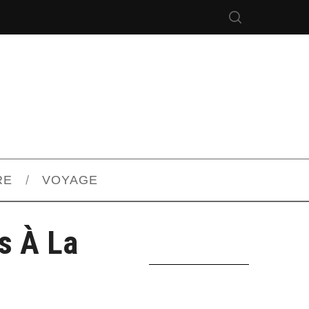
RE
VOYAGE
s À La