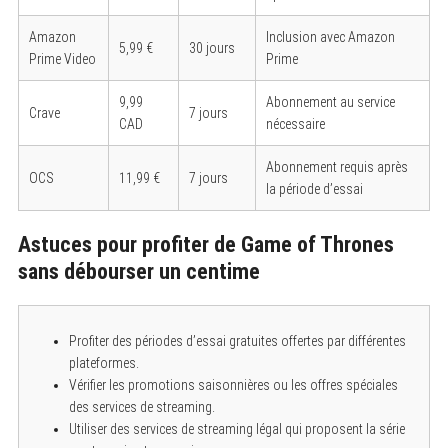
Amazon
Inclusion avec Amazon
5,99 €
30 jours
Prime Video
Prime
S
9,99
Abonnement au service
e
Crave
7 jours
a
CAD
nécessaire
r
c
Abonnement requis après
h
OCS
11,99 €
7 jours
f
la période d’essai
o
r
:
Astuces pour profiter de Game of Thrones
sans débourser un centime
Profiter des périodes d’essai gratuites offertes par différentes
plateformes.
Vérifier les promotions saisonnières ou les offres spéciales
des services de streaming.
Utiliser des services de streaming légal qui proposent la série