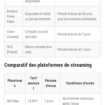
disponibles
Amazon
Disponible à l’achat
Période d’essai de 30 jours
Prime
ou par abonnement
pour les nouveaux utilisateurs
Video
Crave
Complet, tous les
Période d’essai de 7 jours
(Canada)
épisodes
OCS
Retour complet de la
Période d’essai de 7 jours
(France)
série
Comparatif des plateformes de streaming
Tarif
Plateform
Période
mensue
Conditions d’accès
e
d’essai
l
Abonnement nécessaire
HBO Max
14,99 €
7 jours
après l’essai