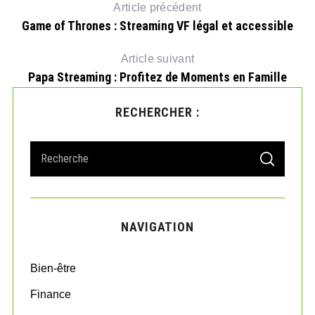
Article précédent
Game of Thrones : Streaming VF légal et accessible
Article suivant
Papa Streaming : Profitez de Moments en Famille
RECHERCHER :
S
S
e
E
A
a
R
r
C
H
c
NAVIGATION
h
f
o
Bien-être
r
:
Finance