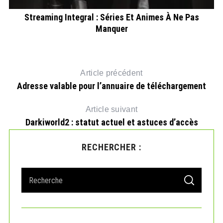
Streaming Integral : Séries Et Animes À Ne Pas
Co
Manquer
Article précédent
Adresse valable pour l’annuaire de téléchargement
Article suivant
Darkiworld2 : statut actuel et astuces d’accès
RECHERCHER :
S
S
e
E
A
a
R
r
C
H
c