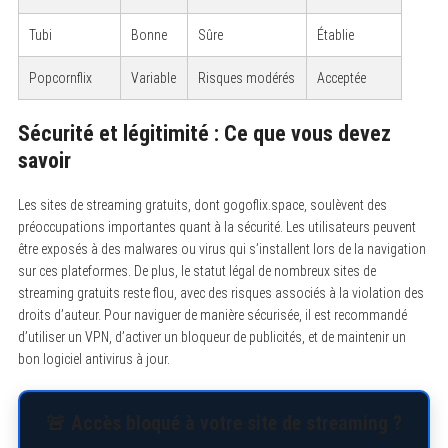
Tubi
Bonne
Sûre
Établie
Popcornflix
Variable
Risques modérés
Acceptée
Sécurité et légitimité : Ce que vous devez
savoir
Les sites de streaming gratuits, dont gogoflix.space, soulèvent des
préoccupations importantes quant à la sécurité. Les utilisateurs peuvent
être exposés à des malwares ou virus qui s’installent lors de la navigation
S
sur ces plateformes. De plus, le statut légal de nombreux sites de
e
streaming gratuits reste flou, avec des risques associés à la violation des
a
r
droits d’auteur. Pour naviguer de manière sécurisée, il est recommandé
c
d’utiliser un VPN, d’activer un bloqueur de publicités, et de maintenir un
h
f
bon logiciel antivirus à jour.
o
r
:
🚨 Accès bloqué à votre site de streaming ?