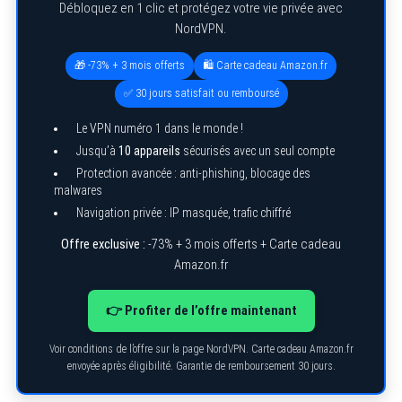
Débloquez en 1 clic et protégez votre vie privée avec
NordVPN.
🎁 -73% + 3 mois offerts
🛍️ Carte cadeau Amazon.fr
✅ 30 jours satisfait ou remboursé
Le VPN numéro 1 dans le monde !
Jusqu’à
10 appareils
sécurisés avec un seul compte
Protection avancée : anti-phishing, blocage des
malwares
Navigation privée : IP masquée, trafic chiffré
Offre exclusive :
-73% + 3 mois offerts + Carte cadeau
Amazon.fr
👉 Profiter de l’offre maintenant
Voir conditions de l’offre sur la page NordVPN. Carte cadeau Amazon.fr
envoyée après éligibilité. Garantie de remboursement 30 jours.