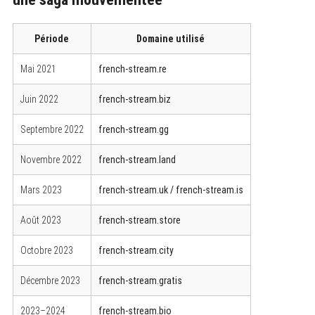
Période
Domaine utilisé
Mai 2021
french-stream.re
S
e
a
Juin 2022
french-stream.biz
r
c
Septembre 2022
french-stream.gg
h
f
o
Novembre 2022
french-stream.land
r
:
Mars 2023
french-stream.uk / french-stream.is
Août 2023
french-stream.store
Octobre 2023
french-stream.city
Décembre 2023
french-stream.gratis
2023–2024
french-stream.bio