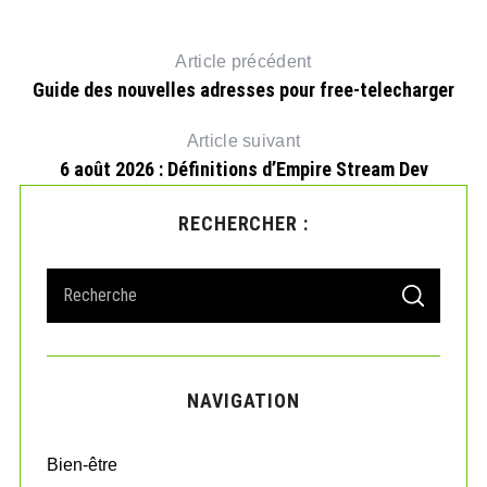
Article précédent
Guide des nouvelles adresses pour free-telecharger
Article suivant
6 août 2026 : Définitions d’Empire Stream Dev
RECHERCHER :
S
S
e
E
A
a
?
R
r
C
H
c
NAVIGATION
h
f
o
Bien-être
r