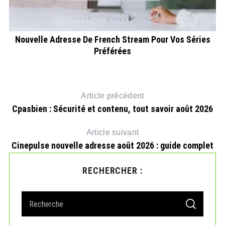
Nouvelle Adresse De French Stream Pour Vos Séries
Préférées
Article précédent
Cpasbien : Sécurité et contenu, tout savoir août 2026
Article suivant
Cinepulse nouvelle adresse août 2026 : guide complet
RECHERCHER :
S
S
e
E
A
a
R