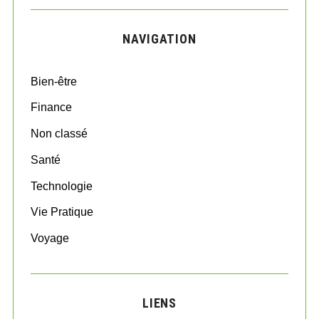
r
C
H
c
NAVIGATION
h
f
o
Bien-être
r
:
Finance
Non classé
Santé
Technologie
Vie Pratique
Voyage
LIENS