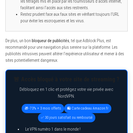
les filtrages mis en place par les fournisseurs d’accès internet,
facilitant ainsi l’accès aux sites restreints.
Restez prudent face aux faux sites en vérifiant toujours l’URL
pour éviter les escroqueries et les virus.
De plus, un bon
bloqueur de publicités
, tel que Adblock Plus, est
recommandé pour une navigation plus sereine sur la plateforme. Les
publicités intrusives peuvent altérer l’expérience utilisateur et mener à des
sites potentiellement dangereux.
S
e
a
r
🚨 Accès bloqué à votre site de streaming ?
c
h
Débloquez en 1 clic et protégez votre vie privée avec
f
o
NordVPN.
r
:
🎁 -73% + 3 mois offerts
🛍️ Carte cadeau Amazon.fr
✅ 30 jours satisfait ou remboursé
Le VPN numéro 1 dans le monde !