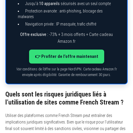
Jusqu’à
10 appareils
sécurisés avec un seul compte
Protection avancée : anti-phishing, blocage des
malwares
Navigation privée : IP masquée, trafic chiffré
Offre exclusive :
-73% + 3 mois offerts + Carte cadeau
Amazon.fr
👉 Profiter de l’offre maintenant
Voir conditions de l’offre sur la page NordVPN. Carte cadeau Amazon.fr
envoyée après éligibilité. Garantie de remboursement 30 jours.
Quels sont les risques juridiques liés à
l’utilisation de sites comme French Stream ?
Utiliser des plateformes comme French Stream peut entraîner des
implications juridiques significatives. Bien que le risque pour l’utilisateur
final soit souvent limité à des sanctions civiles, visionner ou partager des