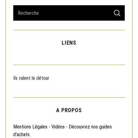
S
S
e
E
S
A
a
e
R
r
C
a
H
r
c
c
LIENS
h
h
f
f
o
o
r
:
r
:
Ils valent le détour
A PROPOS
Mentions Légales
-
Vidéos
-
Découvrez nos guides
d'achats.