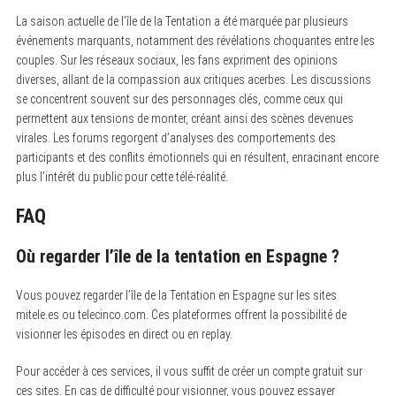
r
La saison actuelle de l’île de la Tentation a été marquée par plusieurs
c
événements marquants, notamment des révélations choquantes entre les
h
f
couples. Sur les réseaux sociaux, les fans expriment des opinions
o
diverses, allant de la compassion aux critiques acerbes. Les discussions
r
:
se concentrent souvent sur des personnages clés, comme ceux qui
permettent aux tensions de monter, créant ainsi des scènes devenues
virales. Les forums regorgent d’analyses des comportements des
participants et des conflits émotionnels qui en résultent, enracinant encore
plus l’intérêt du public pour cette télé-réalité.
FAQ
Où regarder l’île de la tentation en Espagne ?
Vous pouvez regarder l’île de la Tentation en Espagne sur les sites
mitele.es ou telecinco.com. Ces plateformes offrent la possibilité de
visionner les épisodes en direct ou en replay.
Pour accéder à ces services, il vous suffit de créer un compte gratuit sur
ces sites. En cas de difficulté pour visionner, vous pouvez essayer