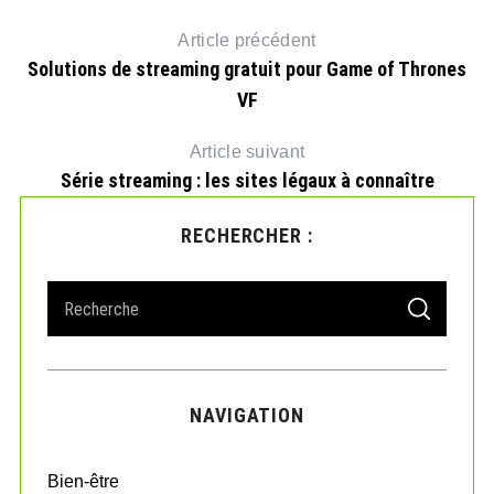
Article précédent
Solutions de streaming gratuit pour Game of Thrones
VF
Article suivant
Série streaming : les sites légaux à connaître
RECHERCHER :
S
S
e
E
A
a
R
r
C
H
c
NAVIGATION
h
f
o
Bien-être