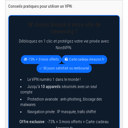
Conseils pratiques pour utiliser un VPN :
🚨 Accès bloqué à votre site de
streaming ?
Débloquez en 1 clic et protégez votre vie privée avec
NordVPN.
🎁 -73% + 3 mois offerts
🛍️ Carte cadeau Amazon.fr
✅ 30 jours satisfait ou remboursé
Le VPN numéro 1 dans le monde !
Jusqu’à
10 appareils
sécurisés avec un seul
compte
Protection avancée : anti-phishing, blocage des
malwares
Navigation privée : IP masquée, trafic chiffré
Offre exclusive :
-73% + 3 mois offerts + Carte cadeau