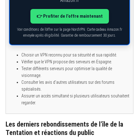
Amazon.fr
👉 Profiter de l’offre maintenant
Voir conditions de l’offre sur la page NordVPN. Carte cadeau Amazon.fr
envoyée après éligibilité. Garantie de remboursement 30 jours.
Choisir un VPN reconnu pour sa sécurité et sua rapidité.
Vérifier que le VPN propose des serveurs en Espagne.
Tester différents serveurs pour optimiser la qualité de
visionnage.
Consulter les avis d’autres utilisateurs sur des forums
spécialisés.
Assurer un accès simultané si plusieurs utilisateurs souhaitent
regarder.
Les derniers rebondissements de l’île de la
S
Tentation et réactions du public
e
a