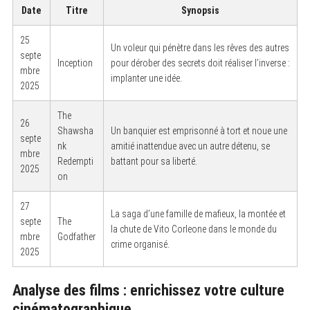
Date
Titre
Synopsis
25
Un voleur qui pénètre dans les rêves des autres
septe
Inception
pour dérober des secrets doit réaliser l’inverse :
mbre
implanter une idée.
2025
The
26
Shawsha
Un banquier est emprisonné à tort et noue une
septe
nk
amitié inattendue avec un autre détenu, se
mbre
Redempti
battant pour sa liberté.
2025
on
27
La saga d’une famille de mafieux, la montée et
septe
The
la chute de Vito Corleone dans le monde du
mbre
Godfather
crime organisé.
2025
Analyse des films : enrichissez votre culture
cinématographique