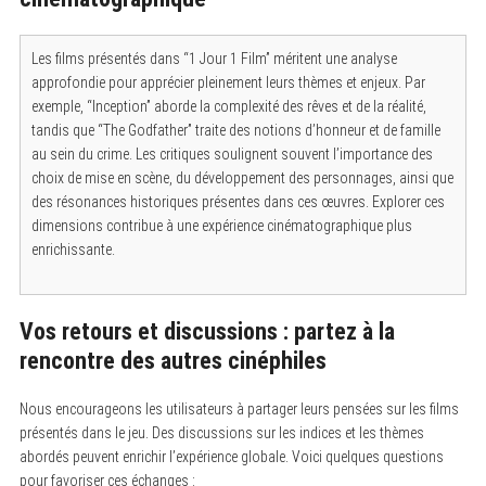
Les films présentés dans “1 Jour 1 Film” méritent une analyse
approfondie pour apprécier pleinement leurs thèmes et enjeux. Par
exemple, “Inception” aborde la complexité des rêves et de la réalité,
tandis que “The Godfather” traite des notions d’honneur et de famille
au sein du crime. Les critiques soulignent souvent l’importance des
choix de mise en scène, du développement des personnages, ainsi que
des résonances historiques présentes dans ces œuvres. Explorer ces
dimensions contribue à une expérience cinématographique plus
enrichissante.
S
e
a
r
c
Vos retours et discussions : partez à la
h
f
rencontre des autres cinéphiles
o
r
:
Nous encourageons les utilisateurs à partager leurs pensées sur les films
présentés dans le jeu. Des discussions sur les indices et les thèmes
abordés peuvent enrichir l’expérience globale. Voici quelques questions
pour favoriser ces échanges :