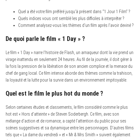
Quel a été votre film préféré jusqu’à présent dans “1 Jour 1 Film” ?
Quels indices vous ont semblé les plus difficiles à interpréter ?
Comment analysez-vous les thèmes d’un film après l’avoir deviné ?
De quoi parle le film « 1 Day » ?
Le film « 1 Day » narre l’histoire de Flash, un arnaqueur dont la vie prend un
virage inattendu en seulement 24 heures. Au fil de la journée, il doit gérer à
la fois la pression de la libération de son ancien complice et la menace du
chef de gang local. Ce film intense aborde des thèmes comme la trahison,
la loyauté et la lutte pour la survie dans un environnement impitoyable.
Quel est le film le plus hot du monde ?
Selon certaines études et classements, le film considéré comme le plus
hot est « Hors d’atteinte » de Steven Soderbergh. Ce film, avec son
mélange d’action et de romance, a capté l’attention du public pour ses
scènes suggestives et sa dynamique entre les personnages. D’autres films
tels que « La dame du vendredi » et « Mr & Mrs Smith » suivent également