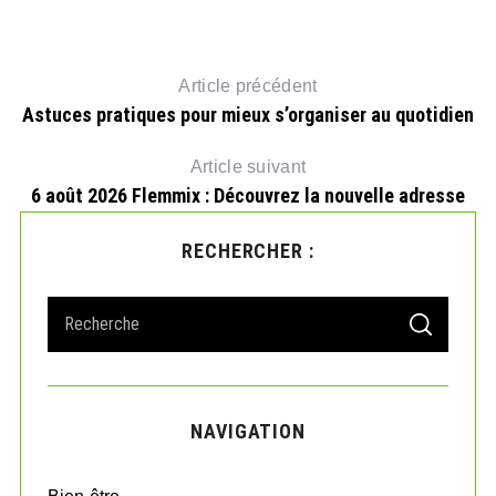
t
Article précédent
Astuces pratiques pour mieux s’organiser au quotidien
Article suivant
6 août 2026 Flemmix : Découvrez la nouvelle adresse
RECHERCHER :
S
S
e
E
A
a
R
r
C
H
c
NAVIGATION
h
f
o