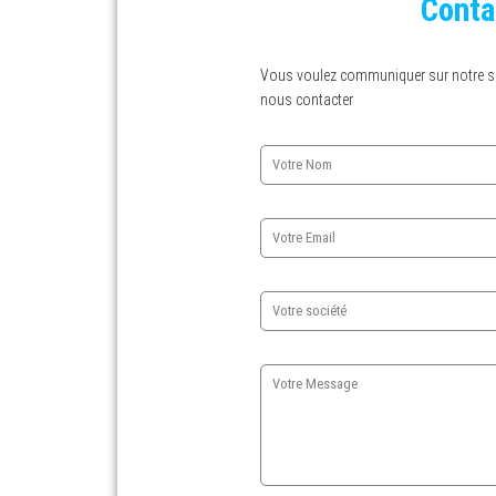
Conta
Vous voulez communiquer sur notre si
nous contacter
S
e
a
r
c
h
f
o
r
: