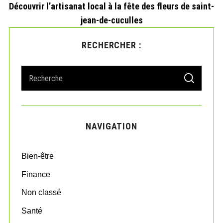
Découvrir l’artisanat local à la fête des fleurs de saint-
jean-de-cuculles
RECHERCHER :
S
S
e
E
A
a
R
r
C
H
c
NAVIGATION
h
f
o
Bien-être
r
:
Finance
Non classé
Santé