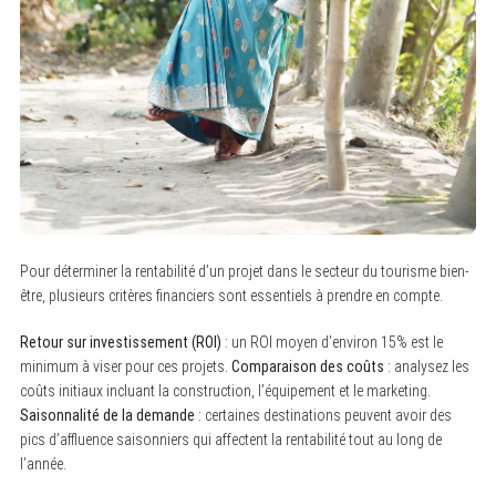
S
e
a
r
c
h
f
Pour déterminer la rentabilité d’un projet dans le secteur du tourisme bien-
o
être, plusieurs critères financiers sont essentiels à prendre en compte.
r
:
Retour sur investissement (ROI)
: un ROI moyen d’environ 15% est le
minimum à viser pour ces projets.
Comparaison des coûts
: analysez les
coûts initiaux incluant la construction, l’équipement et le marketing.
Saisonnalité de la demande
: certaines destinations peuvent avoir des
pics d’affluence saisonniers qui affectent la rentabilité tout au long de
l’année.