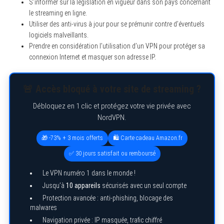
S’informer sur la législation en vigueur dans son pays concernant
le streaming en ligne.
Utiliser des anti-virus à jour pour se prémunir contre d’éventuels
logiciels malveillants.
Prendre en considération l’utilisation d’un VPN pour protéger sa
connexion Internet et masquer son adresse IP.
🚨 Accès bloqué à votre site de streaming ?
Débloquez en 1 clic et protégez votre vie privée avec
NordVPN.
🎁 -73% + 3 mois offerts
🛍️ Carte cadeau Amazon.fr
✅ 30 jours satisfait ou remboursé
Le VPN numéro 1 dans le monde !
Jusqu’à
10 appareils
sécurisés avec un seul compte
Protection avancée : anti-phishing, blocage des
malwares
Navigation privée : IP masquée, trafic chiffré