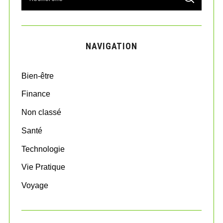
S
e
E
A
a
R
r
C
H
c
NAVIGATION
h
f
o
Bien-être
r
:
Finance
Non classé
Santé
Technologie
Vie Pratique
Voyage