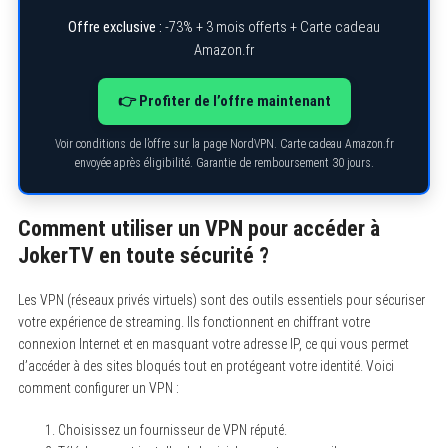
Offre exclusive :
-73% + 3 mois offerts + Carte cadeau
Amazon.fr
👉 Profiter de l’offre maintenant
Voir conditions de l’offre sur la page NordVPN. Carte cadeau Amazon.fr
envoyée après éligibilité. Garantie de remboursement 30 jours.
Comment utiliser un VPN pour accéder à
JokerTV en toute sécurité ?
Les VPN (réseaux privés virtuels) sont des outils essentiels pour sécuriser
votre expérience de streaming. Ils fonctionnent en chiffrant votre
connexion Internet et en masquant votre adresse IP, ce qui vous permet
d’accéder à des sites bloqués tout en protégeant votre identité. Voici
comment configurer un VPN :
Choisissez un fournisseur de VPN réputé.