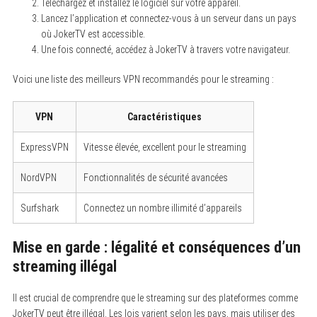
Téléchargez et installez le logiciel sur votre appareil.
Lancez l’application et connectez-vous à un serveur dans un pays
où JokerTV est accessible.
Une fois connecté, accédez à JokerTV à travers votre navigateur.
Voici une liste des meilleurs VPN recommandés pour le streaming :
VPN
Caractéristiques
ExpressVPN
Vitesse élevée, excellent pour le streaming
S
e
NordVPN
Fonctionnalités de sécurité avancées
a
r
c
Surfshark
Connectez un nombre illimité d’appareils
h
f
o
Mise en garde : légalité et conséquences d’un
r
:
streaming illégal
Il est crucial de comprendre que le streaming sur des plateformes comme
JokerTV peut être illégal. Les lois varient selon les pays, mais utiliser des