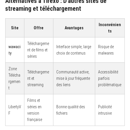
Alternatives à Tirexo : D’autres sites de
streaming et téléchargement
Inconvénien
Site
Offre
Avantages
ts
Téléchargeme
wawaci
Interface simple, large
Risque de
nt de films et
ty
choix de contenus
malwares
séries
Zone
Téléchargeme
Communauté active,
Accessibilité
Télécha
nt et
mise à jour fréquente
parfois
rgemen
streaming
des liens
problématique
t
Films et
LibertyV
séries en
Bonne qualité des
Publicité
F
version
fichiers
intrusive
française