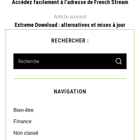
Accédez facilement à l’adresse de French Stream
Article suivant
Extreme Download : alternatives et mises à jour
RECHERCHER :
S
S
e
E
A
a
R
r
C
H
c
NAVIGATION
h
f
o
Bien-être
r
:
Finance
Non classé