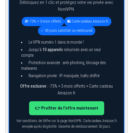
Débloquez en 1 clic et protégez votre vie privée avec
NordVPN.
🎁 -73% + 3 mois offerts
🛍️ Carte cadeau Amazon.fr
✅ 30 jours satisfait ou remboursé
Le VPN numéro 1 dans le monde !
Jusqu’à
10 appareils
sécurisés avec un seul
compte
Protection avancée : anti-phishing, blocage des
malwares
Navigation privée : IP masquée, trafic chiffré
Offre exclusive :
-73% + 3 mois offerts + Carte cadeau
Amazon.fr
👉 Profiter de l’offre maintenant
S
e
Voir conditions de l’offre sur la page NordVPN. Carte cadeau Amazon.fr
a
envoyée après éligibilité. Garantie de remboursement 30 jours.
r
c