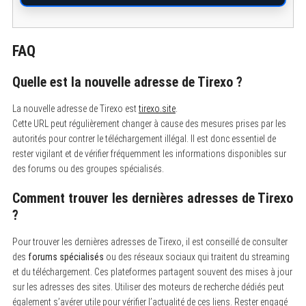
h
f
o
r
FAQ
:
Quelle est la nouvelle adresse de Tirexo ?
La nouvelle adresse de Tirexo est
tirexo.site
.
Cette URL peut régulièrement changer à cause des mesures prises par les
autorités pour contrer le téléchargement illégal. Il est donc essentiel de
rester vigilant et de vérifier fréquemment les informations disponibles sur
des forums ou des groupes spécialisés.
Comment trouver les dernières adresses de Tirexo
?
Pour trouver les dernières adresses de Tirexo, il est conseillé de consulter
des
forums spécialisés
ou des réseaux sociaux qui traitent du streaming
et du téléchargement. Ces plateformes partagent souvent des mises à jour
sur les adresses des sites. Utiliser des moteurs de recherche dédiés peut
également s’avérer utile pour vérifier l’actualité de ces liens. Rester engagé