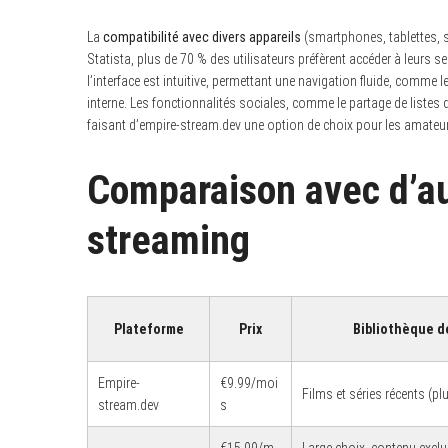
La
compatibilité avec divers appareils
(smartphones, tablettes, sm
Statista, plus de 70 % des utilisateurs préfèrent accéder à leurs s
l’interface est intuitive, permettant une navigation fluide, comme 
interne. Les fonctionnalités sociales, comme le partage de listes 
faisant d’empire-stream.dev une option de choix pour les amateu
Comparaison avec d’au
streaming
Plateforme
Prix
Bibliothèque d
S
e
Empire-
€9.99/moi
a
Films et séries récents (pl
stream.dev
s
r
c
h
€15.99/m
Large choix, contenu exclu