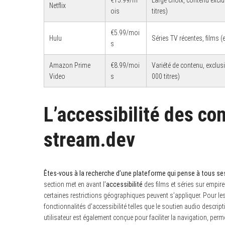
f
Netflix
ois
titres)
o
r
:
€5.99/moi
Hulu
Séries TV récentes, films (
s
Amazon Prime
€8.99/moi
Variété de contenu, exclusi
Video
s
000 titres)
L’accessibilité des co
stream.dev
Êtes-vous à la recherche d’une plateforme qui pense à tous ses
section met en avant l’
accessibilité
des films et séries sur empir
certaines restrictions géographiques peuvent s’appliquer. Pour le
fonctionnalités d’accessibilité telles que le soutien audio descripti
utilisateur est également conçue pour faciliter la navigation, perme