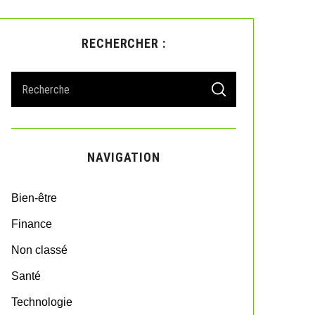
RECHERCHER :
S
S
e
E
A
a
R
r
C
H
c
NAVIGATION
h
f
o
Bien-être
r
:
Finance
Non classé
Santé
Technologie