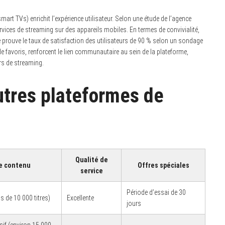
art TVs) enrichit l’expérience utilisateur. Selon une étude de l’agence
ervices de streaming sur des appareils mobiles. En termes de convivialité,
le prouve le taux de satisfaction des utilisateurs de 90 % selon un sondage
de favoris, renforcent le lien communautaire au sein de la plateforme,
rs de streaming.
tres plateformes de
Qualité de
e contenu
Offres spéciales
service
Période d’essai de 30
us de 10 000 titres)
Excellente
jours
sif (environ 15 000