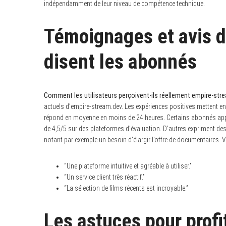
indépendamment de leur niveau de compétence technique.
Témoignages et avis de
disent les abonnés
Comment les utilisateurs perçoivent-ils réellement empire-str
actuels d’empire-stream.dev. Les expériences positives mettent en lu
répond en moyenne en moins de 24 heures. Certains abonnés appr
de 4,5/5 sur des plateformes d’évaluation. D’autres expriment des c
notant par exemple un besoin d’élargir l’offre de documentaires. Vo
“Une plateforme intuitive et agréable à utiliser.”
“Un service client très réactif.”
“La sélection de films récents est incroyable.”
Les astuces pour prof