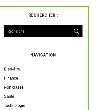
RECHERCHER :
S
S
e
E
A
a
R
r
C
H
c
NAVIGATION
h
f
o
Bien-être
r
:
Finance
Non classé
Santé
Technologie