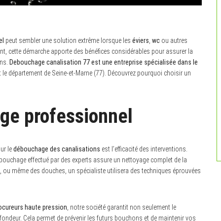
el
peut sembler une solution extrême lorsque les
éviers
,
wc
ou autres
, cette démarche apporte des bénéfices considérables pour assurer la
ons.
Debouchage canalisation 77 est une entreprise spécialisée dans le
t le département de Seine-et-Marne (77). Découvrez pourquoi choisir un
age professionnel
ur le
débouchage des canalisations
est l’efficacité des interventions.
ouchage effectué par des experts assure un nettoyage complet de la
s, ou même des douches, un spécialiste utilisera des techniques éprouvées
cureurs haute pression
, notre société garantit non seulement le
fondeur. Cela permet de prévenir les futurs bouchons et de maintenir vos