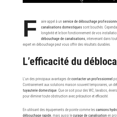
F
aire appel à un
service de débouchage professionn
canalisations domestiques
sont bouchés. Cependant
longévité et le bon fonctionnement de vos installati
débouchage de canalisations
, intervenant dans tou
expert en débouchage peut vous offrir des résultats durables.
L’efficacité du débloc
L’un des principaux avantages de
contacter un professionnel
po
Contrairement aux solutions maison souvent temporaires, un déb
S
tuyauterie domestique
. Que ce soit pour des WC, lavabos, évier
e
pour éliminer toute obstruction avec précaution et efficacité.
a
r
c
En utilisant des équipements de pointe comme les
camions hydro
h
f
débouchage rapide
, mais aussi le
curage de canalisation
en pro