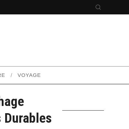
RE
VOYAGE
hage
s Durables