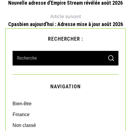
Nouvelle adresse d’Empire Stream révélée août 2026
Article suivant
Cpasbien aujourd’hui : Adresse mise à jour août 2026
RECHERCHER :
S
S
e
E
A
a
R
r
C
H
c
NAVIGATION
h
f
o
Bien-être
r
:
Finance
Non classé