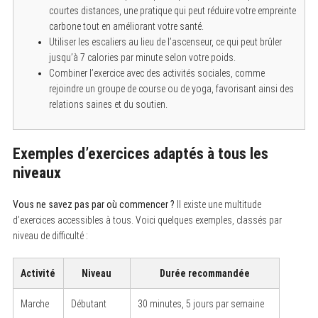
courtes distances, une pratique qui peut réduire votre empreinte
carbone tout en améliorant votre santé.
Utiliser les escaliers au lieu de l’ascenseur, ce qui peut brûler
jusqu’à 7 calories par minute selon votre poids.
Combiner l’exercice avec des activités sociales, comme
rejoindre un groupe de course ou de yoga, favorisant ainsi des
relations saines et du soutien.
S
e
Exemples d’exercices adaptés à tous les
a
niveaux
r
c
h
Vous ne savez pas par où commencer ?
Il existe une multitude
f
o
d’exercices accessibles à tous. Voici quelques exemples, classés par
r
niveau de difficulté :
:
Activité
Niveau
Durée recommandée
Marche
Débutant
30 minutes, 5 jours par semaine