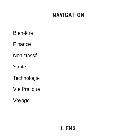
r
C
H
c
NAVIGATION
h
f
o
Bien-être
r
:
Finance
Non classé
Santé
Technologie
Vie Pratique
Voyage
LIENS