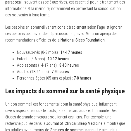
paradoxal
, souvent associé aux rêves, est essentiel pour le traitement des
informations et la mémoire, notamment en permettant la consolidation
des souvenirs à long terme.
Les besoins en sommeil varient considérablement selon l’âge, et ignorer
ces besoins peut avoir des répercussions graves. Voici un aperçu des
recommandations officielles de la
National Sleep Foundation
:
Nouveaux-nés (0-3 mois) :
14-17 heures
Enfants (3-6 ans) :
10-12 heures
Adolescents (14-17 ans) :
8-10 heures
Adultes (18-64 ans) :
7-9 heures
Personnes âgées (65 ans et plus) :
7-8 heures
Les impacts du sommeil sur la santé physique
Un bon sommeil est fondamental pour la santé physique, influençant
divers aspects tels que le poids, la santé cardiaque et l’immunité. Des
études de grande envergure soulignent ces liens. Par exemple, une
recherche publiée dans le
Journal of Clinical Sleep Medicine
a montré que
les adultes ayant moins de
7 heures de sommeil par nuit
étaient
plus