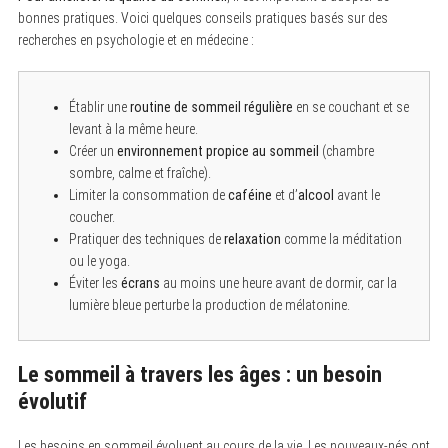
bonnes pratiques. Voici quelques conseils pratiques basés sur des
recherches en psychologie et en médecine :
Établir une
routine de sommeil régulière
en se couchant et se
levant à la même heure.
Créer un
environnement propice au sommeil
(chambre
sombre, calme et fraîche).
Limiter la consommation de
caféine
et d’
alcool
avant le
coucher.
Pratiquer des techniques de
relaxation
comme la méditation
ou le yoga.
Éviter les
écrans
au moins une heure avant de dormir, car la
lumière bleue perturbe la production de mélatonine.
Le sommeil à travers les âges : un besoin
évolutif
Les besoins en sommeil évoluent au cours de la vie. Les nouveaux-nés ont