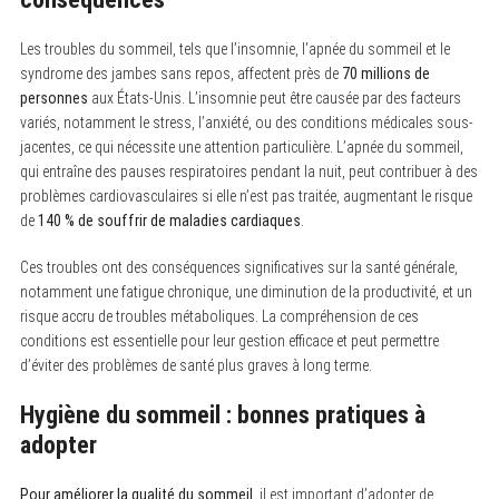
S
e
Les troubles du sommeil, tels que l’insomnie, l’apnée du sommeil et le
a
r
syndrome des jambes sans repos, affectent près de
70 millions de
c
personnes
aux États-Unis. L’insomnie peut être causée par des facteurs
h
variés, notamment le stress, l’anxiété, ou des conditions médicales sous-
f
o
jacentes, ce qui nécessite une attention particulière. L’apnée du sommeil,
r
qui entraîne des pauses respiratoires pendant la nuit, peut contribuer à des
:
problèmes cardiovasculaires si elle n’est pas traitée, augmentant le risque
de
140 % de souffrir de maladies cardiaques
.
Ces troubles ont des conséquences significatives sur la santé générale,
notamment une fatigue chronique, une diminution de la productivité, et un
risque accru de troubles métaboliques. La compréhension de ces
conditions est essentielle pour leur gestion efficace et peut permettre
d’éviter des problèmes de santé plus graves à long terme.
Hygiène du sommeil : bonnes pratiques à
adopter
Pour améliorer la qualité du sommeil
, il est important d’adopter de