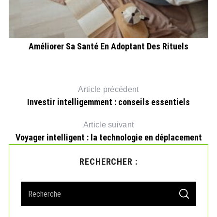
Améliorer Sa Santé En Adoptant Des Rituels
Article précédent
Investir intelligemment : conseils essentiels
Article suivant
Voyager intelligent : la technologie en déplacement
RECHERCHER :
S
S
e
E
A
a
R