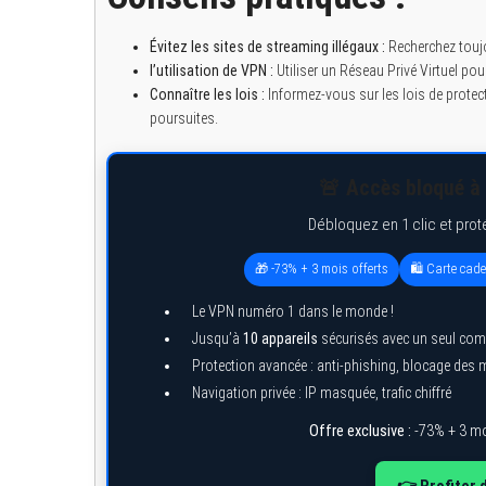
Évitez les sites de streaming illégaux :
Recherchez toujo
l’utilisation de VPN :
Utiliser un Réseau Privé Virtuel po
Connaître les lois :
Informez-vous sur les lois de protect
poursuites.
🚨 Accès bloqué à 
Débloquez en 1 clic et prot
🎁 -73% + 3 mois offerts
🛍️ Carte cad
Le VPN numéro 1 dans le monde !
Jusqu’à
10 appareils
sécurisés avec un seul com
Protection avancée : anti-phishing, blocage des
Navigation privée : IP masquée, trafic chiffré
Offre exclusive :
-73% + 3 mo
👉 Profiter 