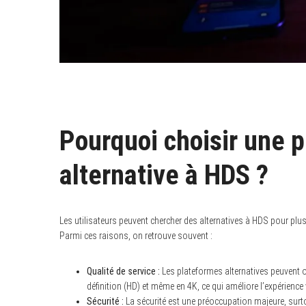
Pourquoi choisir une 
alternative à HDS ?
Les utilisateurs peuvent chercher des alternatives à HDS pour plu
Parmi ces raisons, on retrouve souvent :
Qualité de service :
Les plateformes alternatives peuvent of
définition (HD) et même en 4K, ce qui améliore l’expérience 
Sécurité :
La sécurité est une préoccupation majeure, surt