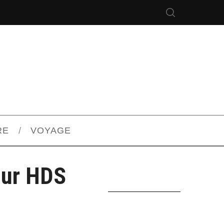
RE
VOYAGE
our HDS