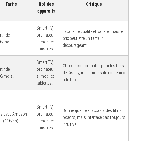
Tarifs
lité des
Critique
appareils
Smart TV,
Excellente qualité et variété, mais le
rtir de
ordinateur
prix peut être un facteur
€/mois.
s, mobiles,
décourageant.
consoles.
Smart TV,
Choix incontournable pour les fans
rtir de
ordinateur
de Disney, mais moins de contenu «
€/mois.
s, mobiles,
adulte ».
tablettes.
Smart TV,
Bonne qualité et accès à des films
us avec Amazon
ordinateur
récents, mais interface pas toujours
e (49€/an).
s, mobiles,
intuitive.
consoles.