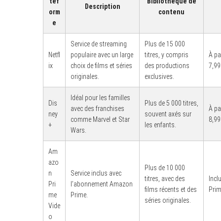
tef
Bibliothèque de
Description
orm
contenu
e
Service de streaming
Plus de 15 000
S
Netfl
populaire avec un large
titres, y compris
À pa
e
a
ix
choix de films et séries
des productions
7,99
r
originales.
exclusives.
c
h
f
Idéal pour les familles
Dis
Plus de 5 000 titres,
o
avec des franchises
À pa
r
ney
souvent axés sur
comme Marvel et Star
8,99
:
+
les enfants.
Wars.
Am
azo
Plus de 10 000
n
Service inclus avec
titres, avec des
Incl
Pri
l’abonnement Amazon
films récents et des
Prim
me
Prime.
séries originales.
Vide
o