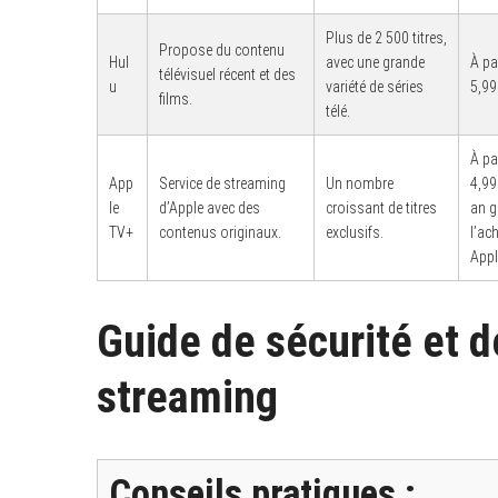
Plus de 2 500 titres,
Propose du contenu
Hul
avec une grande
À pa
télévisuel récent et des
u
variété de séries
5,99
films.
télé.
À pa
App
Service de streaming
Un nombre
4,99
le
d’Apple avec des
croissant de titres
an g
TV+
contenus originaux.
exclusifs.
l’ac
Appl
Guide de sécurité et de
streaming
Conseils pratiques :