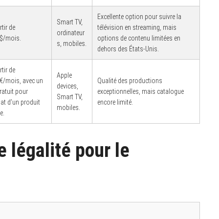
Excellente option pour suivre la
Smart TV,
rtir de
télévision en streaming, mais
ordinateur
$/mois.
options de contenu limitées en
s, mobiles.
dehors des États-Unis.
rtir de
Apple
€/mois, avec un
Qualité des productions
devices,
ratuit pour
exceptionnelles, mais catalogue
Smart TV,
hat d’un produit
encore limité.
mobiles.
e.
 légalité pour le