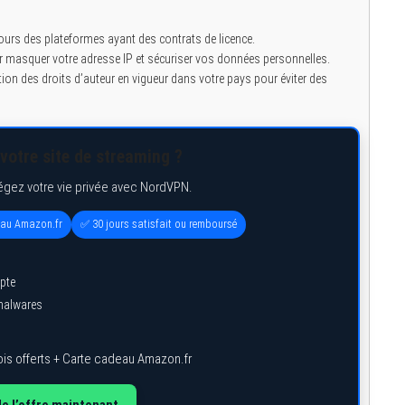
urs des plateformes ayant des contrats de licence.
ur masquer votre adresse IP et sécuriser vos données personnelles.
ion des droits d’auteur en vigueur dans votre pays pour éviter des
votre site de streaming ?
égez votre vie privée avec NordVPN.
eau Amazon.fr
✅ 30 jours satisfait ou remboursé
pte
 malwares
is offerts + Carte cadeau Amazon.fr
de l’offre maintenant