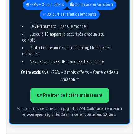
🎁 -73% + 3 mois offerts
🛍️ Carte cadeau Amazon.fr
✅ 30 jours satisfait ou remboursé
Le VPN numéro 1 dans le monde !
Jusqu’à
10 appareils
sécurisés avec un seul
compte
Protection avancée : anti-phishing, blocage des
malwares
Navigation privée : IP masquée, trafic chiffré
Offre exclusive :
-73% + 3 mois offerts + Carte cadeau
Amazon.fr
👉 Profiter de l’offre maintenant
Voir conditions de l’offre sur la page NordVPN. Carte cadeau Amazon.fr
envoyée après éligibilité. Garantie de remboursement 30 jours.