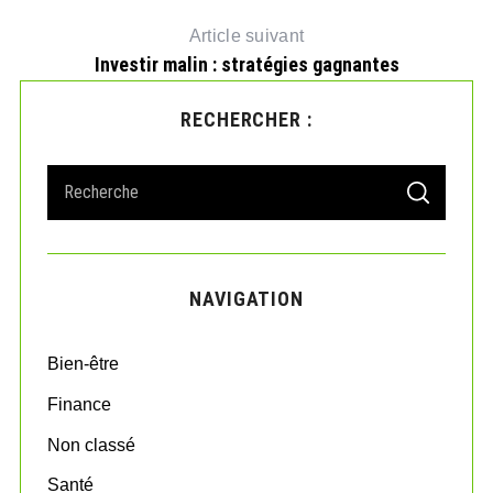
Article suivant
Investir malin : stratégies gagnantes
RECHERCHER :
S
S
e
E
A
a
R
r
C
H
c
NAVIGATION
h
f
o
Bien-être
r
:
Finance
Non classé
Santé