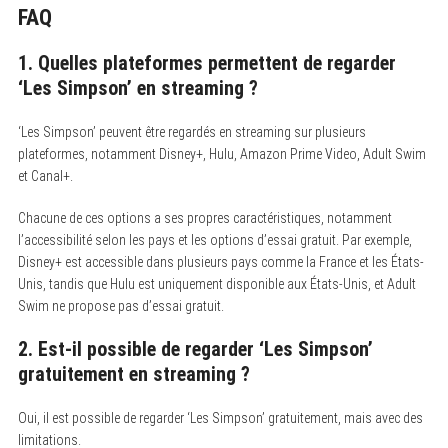
FAQ
1. Quelles plateformes permettent de regarder
‘Les Simpson’ en streaming ?
S
e
‘Les Simpson’ peuvent être regardés en streaming sur plusieurs
a
plateformes, notamment Disney+, Hulu, Amazon Prime Video, Adult Swim
r
c
et Canal+.
h
f
Chacune de ces options a ses propres caractéristiques, notamment
o
r
l’accessibilité selon les pays et les options d’essai gratuit. Par exemple,
:
Disney+ est accessible dans plusieurs pays comme la France et les États-
Unis, tandis que Hulu est uniquement disponible aux États-Unis, et Adult
Swim ne propose pas d’essai gratuit.
2. Est-il possible de regarder ‘Les Simpson’
gratuitement en streaming ?
Oui, il est possible de regarder ‘Les Simpson’ gratuitement, mais avec des
limitations.