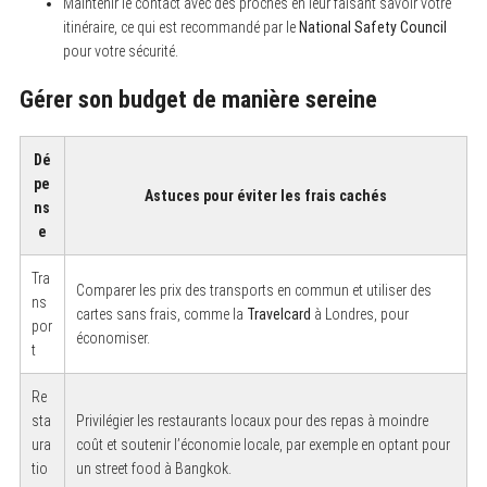
Maintenir le contact avec des proches en leur faisant savoir votre
itinéraire, ce qui est recommandé par le
National Safety Council
pour votre sécurité.
Gérer son budget de manière sereine
Dé
pe
Astuces pour éviter les frais cachés
ns
e
Tra
Comparer les prix des transports en commun et utiliser des
ns
cartes sans frais, comme la
Travelcard
à Londres, pour
por
économiser.
t
Re
sta
Privilégier les restaurants locaux pour des repas à moindre
ura
coût et soutenir l’économie locale, par exemple en optant pour
tio
un street food à Bangkok.