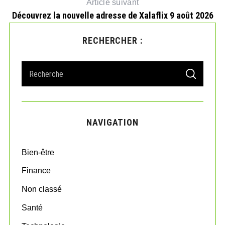
Article suivant
Découvrez la nouvelle adresse de Xalaflix 9 août 2026
RECHERCHER :
S
S
e
E
A
a
R
r
C
H
c
NAVIGATION
h
f
o
Bien-être
r
:
Finance
Non classé
Santé