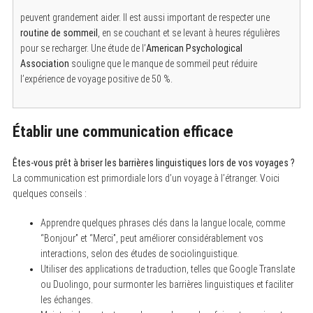
peuvent grandement aider. Il est aussi important de respecter une
routine de sommeil
, en se couchant et se levant à heures régulières
pour se recharger. Une étude de l’
American Psychological
Association
souligne que le manque de sommeil peut réduire
S
l’expérience de voyage positive de 50 %.
e
a
r
c
h
Établir une communication efficace
f
o
r
Êtes-vous prêt à briser les barrières linguistiques lors de vos voyages ?
:
La communication est primordiale lors d’un voyage à l’étranger. Voici
quelques conseils :
Apprendre quelques phrases clés dans la langue locale, comme
“Bonjour” et “Merci”, peut améliorer considérablement vos
interactions, selon des études de sociolinguistique.
Utiliser des applications de traduction, telles que Google Translate
ou Duolingo, pour surmonter les barrières linguistiques et faciliter
les échanges.