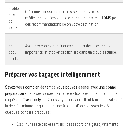
Problè
Créer une trousse de premiers secours avec les
mes
médicaments nécessaires, et consulter le site de l’
OMS
pour
de
des recommandations selon votre destination.
santé
Perte
de
Avoir des copies numériques et papier des documents
docu
importants, et stocker ces fichiers dans un cloud sécurisé.
ments
Préparer vos bagages intelligemment
Savez-vous combien de temps vous pouvez gagner avec une bonne
préparation ?
Faire ses valises de manière efficace est un art. Selon une
enquête de
Travelocity
, 50 % des voyageurs admettent faire leurs valises à
la dernière minute, ce qui peut mener à l’oubli d’objets essentiels. Voici
quelques conseils pratiques :
Établir une liste des essentiels : passeport, chargeurs, vêtements