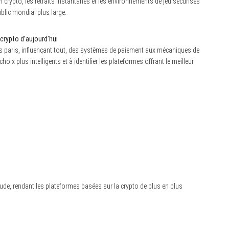
 crypto, les retraits instantanés et les environnements de jeu sécurisés
ublic mondial plus large.
crypto d’aujourd’hui
s paris, influençant tout, des systèmes de paiement aux mécaniques de
oix plus intelligents et à identifier les plateformes offrant le meilleur
aude, rendant les plateformes basées sur la crypto de plus en plus