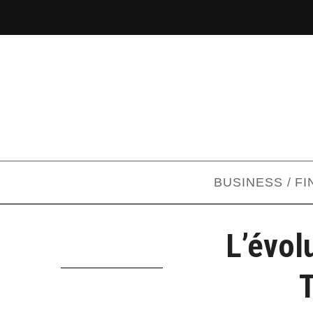
BUSINESS / F
L’évol