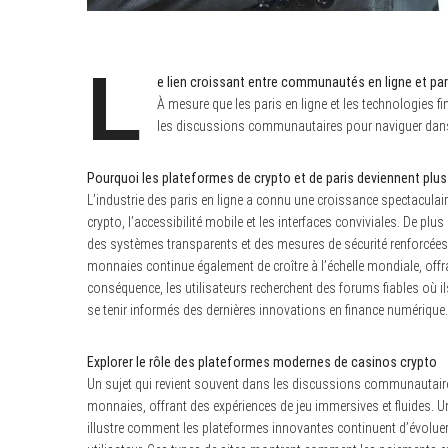
L
e lien croissant entre communautés en ligne et pa
À mesure que les paris en ligne et les technologies f
les discussions communautaires pour naviguer dans 
Pourquoi les plateformes de crypto et de paris deviennent plu
L’industrie des paris en ligne a connu une croissance spectacula
crypto, l’accessibilité mobile et les interfaces conviviales. De p
des systèmes transparents et des mesures de sécurité renforcées, 
monnaies continue également de croître à l’échelle mondiale, offra
conséquence, les utilisateurs recherchent des forums fiables où i
se tenir informés des dernières innovations en finance numérique.
Explorer le rôle des plateformes modernes de casinos crypto
Un sujet qui revient souvent dans les discussions communautaires
monnaies, offrant des expériences de jeu immersives et fluides.
illustre comment les plateformes innovantes continuent d’évoluer 