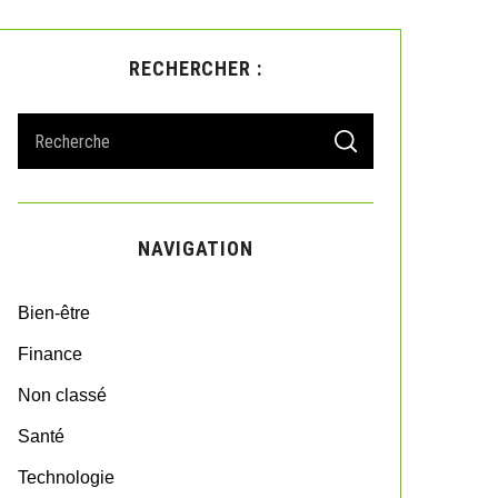
RECHERCHER :
S
S
e
E
A
a
R
r
C
H
c
NAVIGATION
h
f
o
Bien-être
r
:
Finance
Non classé
Santé
Technologie