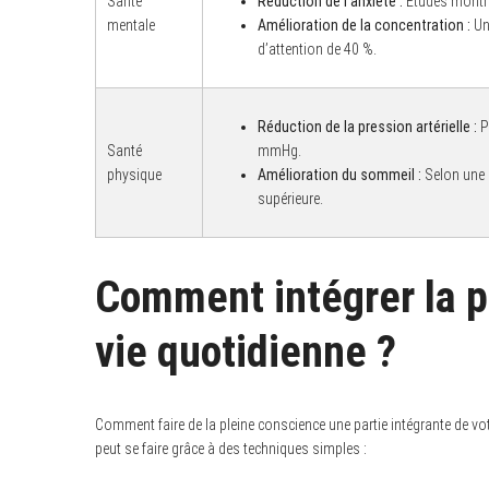
Santé
Réduction de l’anxiété :
Études montre
mentale
Amélioration de la concentration :
Une
d’attention de 40 %.
S
e
Réduction de la pression artérielle :
Pr
a
Santé
mmHg.
r
physique
Amélioration du sommeil :
Selon une 
c
h
supérieure.
f
o
r
:
Comment intégrer la p
vie quotidienne ?
Comment faire de la pleine conscience une partie intégrante de vot
peut se faire grâce à des techniques simples :