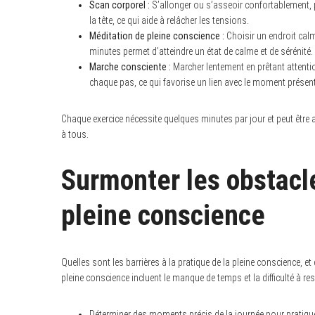
Scan corporel :
S’allonger ou s’asseoir confortablement, p
la tête, ce qui aide à relâcher les tensions.
Méditation de pleine conscience :
Choisir un endroit calm
minutes permet d’atteindre un état de calme et de sérénité.
Marche consciente :
Marcher lentement en prêtant attenti
chaque pas, ce qui favorise un lien avec le moment présent
Chaque exercice nécessite quelques minutes par jour et peut être 
à tous.
Surmonter les obstacle
pleine conscience
Quelles sont les barrières à la pratique de la pleine conscience, e
pleine conscience incluent le manque de temps et la difficulté à re
Déterminer des moments précis de la journée pour pratiquer,