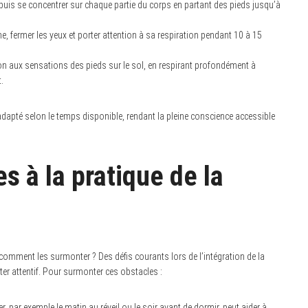
uis se concentrer sur chaque partie du corps en partant des pieds jusqu’à
e, fermer les yeux et porter attention à sa respiration pendant 10 à 15
on aux sensations des pieds sur le sol, en respirant profondément à
.
adapté selon le temps disponible, rendant la pleine conscience accessible
s à la pratique de la
t comment les surmonter ? Des défis courants lors de l’intégration de la
ster attentif. Pour surmonter ces obstacles :
 par exemple le matin au réveil ou le soir avant de dormir, peut aider à