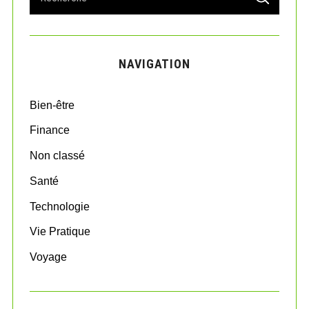
S
e
E
A
a
R
r
C
H
c
NAVIGATION
h
f
o
Bien-être
r
:
Finance
Non classé
Santé
Technologie
Vie Pratique
Voyage