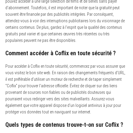
pouvez accéder à une large sélection de films et de séries sans payer
d’abonnement. Toutefois, il est important de noter que la gratuité peut
S
souvent être financée par des publicités intégrées. Par conséquent,
e
a
attendez-vous à voir des interruptions publicitaires lors du visionnage de
r
certains contenus. De plus, gardez à l’esprit que la qualité des contenus
c
gratuits peut varier et que certaines œuvres très récentes ou très
h
f
populaires peuvent ne pas être disponibles.
o
r
Comment accéder à Coflix en toute sécurité ?
:
Pour accéder à Coflix en toute sécurité, commencez par vous assurer que
vous visitez le bon site web. En raison des changements fréquents d’URL,
il est préférable d’utiliser un moteur de recherche et de taper simplement
“Coflix” pour trouver l’adresse officielle. Évitez de cliquer sur des liens
provenant de sources non fiables ou de publicités douteuses qui
pourraient vous rediriger vers des sites malveillants. Assurez-vous
également que votre appareil dispose d’un logiciel antivirus à jour pour
protéger vos données tout en naviguant sur internet.
Quels types de contenus trouve-t-on sur Coflix ?